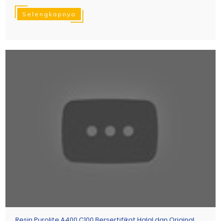
Selengkapnya
Resin Purolite A400 C100 Bersertifikat Halal dan Original