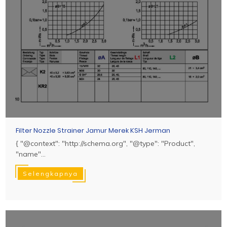
Filter Nozzle Strainer Jamur Merek KSH Jerman
{ "@context": "http://schema.org", "@type": "Product",
"name"...
Selengkapnya