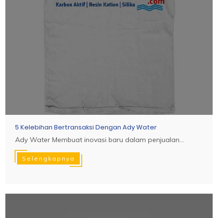
5 Kelebihan Bertransaksi Dengan Ady Water
Ady Water Membuat inovasi baru dalam penjualan...
Selengkapnya