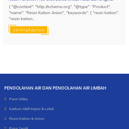
{ "@context": "http://schema.org", "@type": "Product",
"name": "Resin Kation Anion", "keywords": [ "resin kation",
"resin kation...
Selengkapnya
PENGOLAHAN AIR DAN PENGOLAHAN AIR LIMBAH
Pasir Silika
Karbon Aktif Impor & Lokal
Resin Kation & Anion
Pasir Zeolit