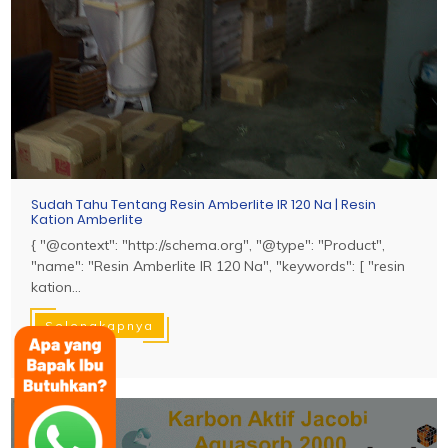
Sudah Tahu Tentang Resin Amberlite IR 120 Na | Resin
Kation Amberlite
{ "@context": "http://schema.org", "@type": "Product",
"name": "Resin Amberlite IR 120 Na", "keywords": [ "resin
kation...
Selengkapnya