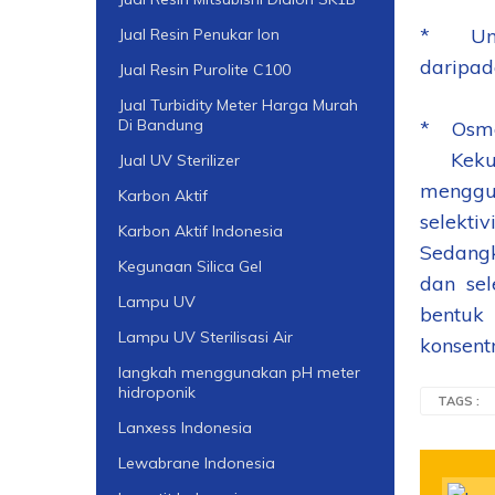
* Untuk
Jual Resin Penukar Ion
daripada
Jual Resin Purolite C100
Jual Turbidity Meter Harga Murah
Di Bandung
* Osmos
Kekuran
Jual UV Sterilizer
menggu
Karbon Aktif
selekti
Karbon Aktif Indonesia
Sedangk
Kegunaan Silica Gel
dan sel
Lampu UV
bentuk 
Lampu UV Sterilisasi Air
konsentr
langkah menggunakan pH meter
hidroponik
TAGS :
Lanxess Indonesia
Lewabrane Indonesia