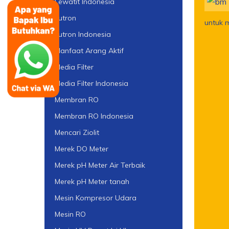
Lewatit Indonesia
Lutron
untuk 
Lutron Indonesia
Manfaat Arang Aktif
Media Filter
Media Filter Indonesia
Membran RO
Membran RO Indonesia
Mencari Ziolit
Merek DO Meter
Merek pH Meter Air Terbaik
Merek pH Meter tanah
Mesin Kompresor Udara
Mesin RO