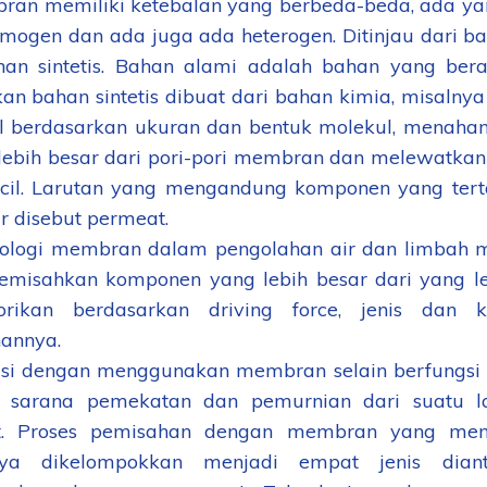
 memiliki ketebalan yang berbeda-beda, ada yang 
mogen dan ada juga ada heterogen. Ditinjau dari b
an sintetis. Bahan alami adalah bahan yang bera
an bahan sintetis dibuat dari bahan kimia, misaln
l berdasarkan ukuran dan bentuk molekul, mena
lebih besar dari pori-pori membran dan melewatk
ecil. Larutan yang mengandung komponen yang tert
r disebut permeat.
gi membran dalam pengolahan air dan limbah me
misahkan komponen yang lebih besar dari yang leb
gorikan berdasarkan driving force, jenis da
hannya.
i dengan menggunakan membran selain berfungsi s
i sarana pemekatan dan pemurnian dari suatu 
ut. Proses pemisahan dengan membran yang me
a dikelompokkan menjadi empat jenis diant