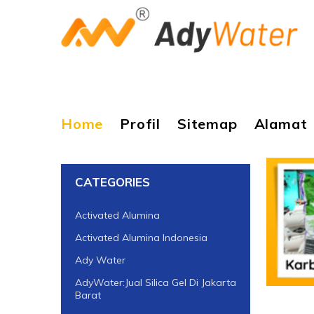
Home
Profil
Sitemap
Alamat
CATEGORIES
Activated Alumina
Activated Alumina Indonesia
Ady Water
AdyWater:Jual Silica Gel Di Jakarta
Barat