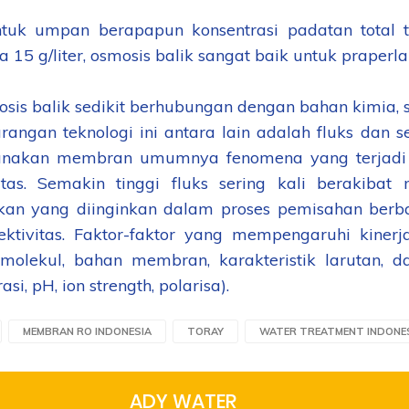
 umpan berapapun konsentrasi padatan total terl
 15 g/liter, osmosis balik sangat baik untuk praperla
is balik sedikit berhubungan dengan bahan kimia, 
gan teknologi ini antara lain adalah fluks dan se
nakan membran umumnya fenomena yang terjadi ad
vitas. Semakin tinggi fluks sering kali berakibat 
an yang diinginkan dalam proses pemisahan berb
ektivitas. Faktor-faktor yang mempengaruhi kiner
molekul, bahan membran, karakteristik larutan, d
asi, pH, ion strength, polarisa).
MEMBRAN RO INDONESIA
TORAY
WATER TREATMENT INDONE
ADY WATER