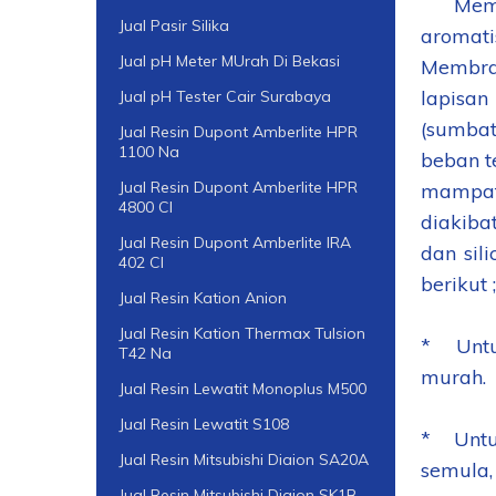
Membran
Jual Pasir Silika
aromatis
Jual pH Meter MUrah Di Bekasi
Membran
lapisa
Jual pH Tester Cair Surabaya
(sumbat
Jual Resin Dupont Amberlite HPR
1100 Na
beban t
Jual Resin Dupont Amberlite HPR
mampat
4800 Cl
diakiba
Jual Resin Dupont Amberlite IRA
dan sil
402 Cl
berikut ;
Jual Resin Kation Anion
Jual Resin Kation Thermax Tulsion
* Untuk
T42 Na
murah.
Jual Resin Lewatit Monoplus M500
Jual Resin Lewatit S108
* Untuk
Jual Resin Mitsubishi Diaion SA20A
semula,
Jual Resin Mitsubishi Diaion SK1B