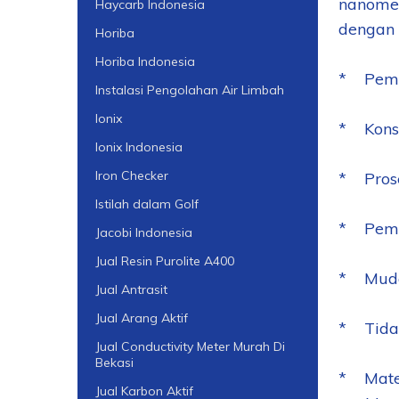
nanomem
Haycarb Indonesia
dengan p
Horiba
Horiba Indonesia
* Pemis
Instalasi Pengolahan Air Limbah
Ionix
* Konsu
Ionix Indonesia
Iron Checker
* Prose
Istilah dalam Golf
* Pemis
Jacobi Indonesia
Jual Resin Purolite A400
* Muda
Jual Antrasit
Jual Arang Aktif
* Tida
Jual Conductivity Meter Murah Di
Bekasi
* Mater
Jual Karbon Aktif