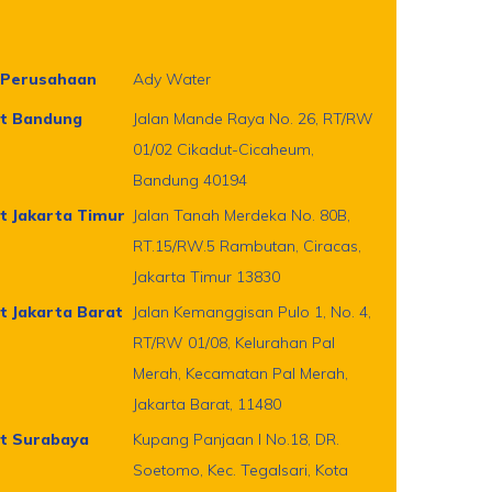
Perusahaan
Ady Water
t Bandung
Jalan Mande Raya No. 26, RT/RW
01/02 Cikadut-Cicaheum,
Bandung 40194
t Jakarta Timur
Jalan Tanah Merdeka No. 80B,
RT.15/RW.5 Rambutan, Ciracas,
Jakarta Timur 13830
t Jakarta Barat
Jalan Kemanggisan Pulo 1, No. 4,
RT/RW 01/08, Kelurahan Pal
Merah, Kecamatan Pal Merah,
Jakarta Barat, 11480
t Surabaya
Kupang Panjaan I No.18, DR.
Soetomo, Kec. Tegalsari, Kota