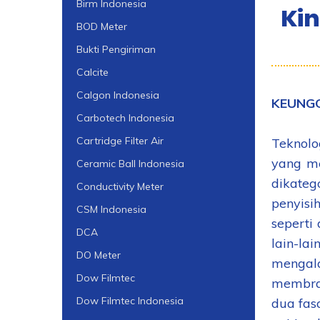
Birm Indonesia
Kin
BOD Meter
Bukti Pengiriman
Calcite
Calgon Indonesia
KEUNGG
Carbotech Indonesia
Cartridge Filter Air
Teknolo
yang me
Ceramic Ball Indonesia
dikate
Conductivity Meter
penyisi
CSM Indonesia
seperti
DCA
lain-la
DO Meter
mengala
Dow Filmtec
membran
Dow Filmtec Indonesia
dua fasa