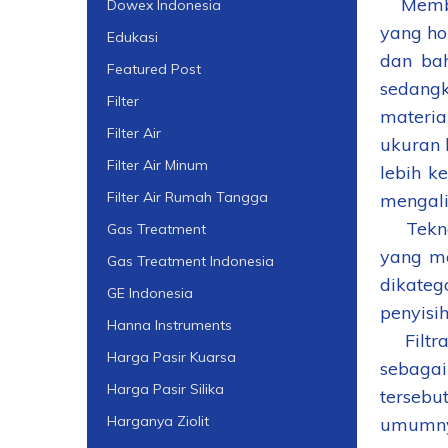
Membran
Dowex Indonesia
yang ho
Edukasi
dan bah
Featured Post
sedangk
Filter
materia
Filter Air
ukuran 
Filter Air Minum
lebih k
Filter Air Rumah Tangga
mengali
Teknolo
Gas Treatment
yang me
Gas Treatment Indonesia
dikate
GE Indonesia
penyisi
Hanna Instruments
Filtras
Harga Pasir Kuarsa
sebaga
Harga Pasir Silika
terseb
Harganya Ziolit
umumny