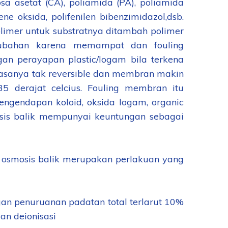
 asetat (CA), poliamida (PA), poliamida
lene oksida, polifenilen bibenzimidazol,dsb.
olimer untuk substratnya ditambah polimer
rubahan karena memampat dan fouling
an perayapan plastic/logam bila terkena
iasanya tak reversible dan membran makin
 derajat celcius. Fouling membran itu
engendapan koloid, oksida logam, organic
osis balik mempunyai keuntungan sebagai
 osmosis balik merupakan perlakuan yang
an penuruanan padatan total terlarut 10%
an deionisasi