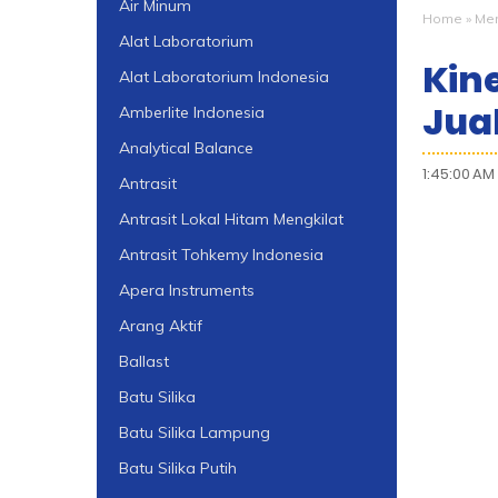
Air Minum
Home
»
Mem
Alat Laboratorium
Kin
Alat Laboratorium Indonesia
Jua
Amberlite Indonesia
Analytical Balance
1:45:00 AM
Antrasit
Antrasit Lokal Hitam Mengkilat
Antrasit Tohkemy Indonesia
Apera Instruments
Arang Aktif
Ballast
Batu Silika
Batu Silika Lampung
Batu Silika Putih