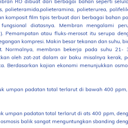
 RO dibuat dari berbagai bahan seperti selulosa
, polieteramida,polieteramina, polieterurea, polifeli
 komposit film tipis terbuat dari berbagai bahan p
n fungsional diatasnya. Membran mengalami pe
). Pemampatan atau fluks-merosot itu serupa deng
egangan kompresi. Makin besar tekanan dan suhu, b
. Normalnya, membran bekerja pada suhu 21- 35
tkan oleh zat-zat dalam air baku misalnya kerak, p
ica. Berdasarkan kajian ekonomi menunjukkan osm
 umpan padatan total terlarut di bawah 400 ppm,
 umpan padatan total terlarut di ats 400 ppm, deng
 osmosis balik sangat menguntungkan sbanding deng