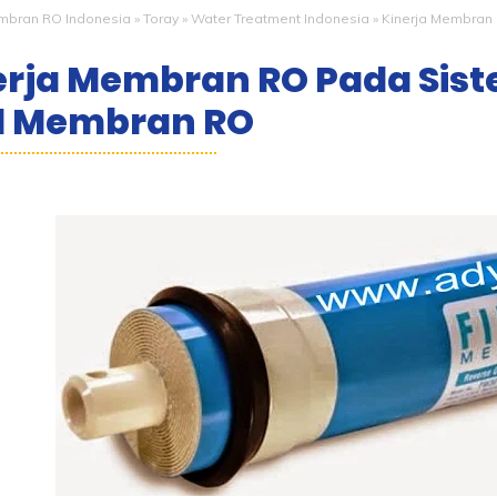
bran RO Indonesia
»
Toray
»
Water Treatment Indonesia
»
Kinerja Membran 
erja Membran RO Pada Sist
l Membran RO