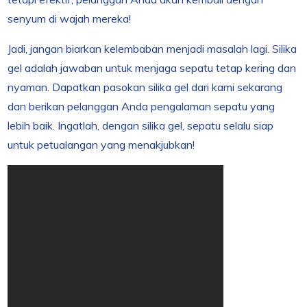
senyum di wajah mereka!
Jadi, jangan biarkan kelembaban menjadi masalah lagi. Silika
gel adalah jawaban untuk menjaga sepatu tetap kering dan
nyaman. Dapatkan pasokan silika gel dari kami sekarang
dan berikan pelanggan Anda pengalaman sepatu yang
lebih baik. Ingatlah, dengan silika gel, sepatu selalu siap
untuk petualangan yang menakjubkan!