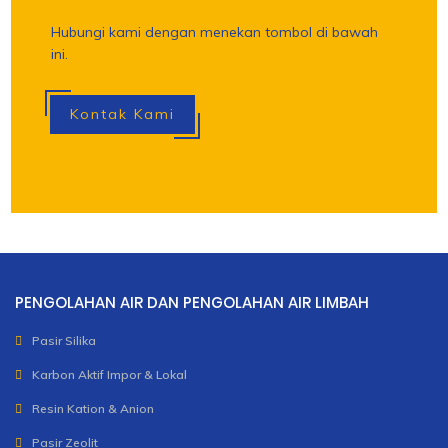
Hubungi kami dengan menekan tombol di bawah
ini.
Kontak Kami
PENGOLAHAN AIR DAN PENGOLAHAN AIR LIMBAH
Pasir Silika
Karbon Aktif Impor & Lokal
Resin Kation & Anion
Pasir Zeolit