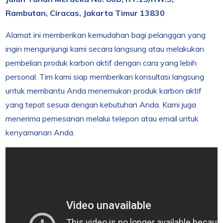
Rambutan, Ciracas, Jakarta Timur 13830
Alamat ini memberikan kemudahan bagi pelanggan yang
ingin mengunjungi kami secara langsung atau melakukan
pembelian produk karbon aktif dengan cara yang lebih
personal. Tim kami siap memberikan konsultasi langsung
untuk membantu Anda menemukan produk karbon aktif
yang tepat sesuai dengan kebutuhan Anda. Kami juga
menerima pemesanan melalui telepon atau email untuk
kenyamanan Anda.