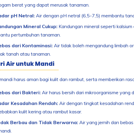
logam berat yang dapat merusak tanaman.
adar pH Netral:
Air dengan pH netral (6,5-7,5) membantu tana
andungan Mineral Cukup:
Kandungan mineral seperti kalsium
ntu pertumbuhan tanaman.
ebas dari Kontaminasi:
Air tidak boleh mengandung limbah o
ak tanah atau tanaman.
iri Air untuk Mandi
 mandi harus aman bagi kulit dan rambut, serta memberikan rasa s
ebas dari Bakteri:
Air harus bersih dari mikroorganisme yang 
adar Kesadahan Rendah:
Air dengan tingkat kesadahan renda
babkan kulit kering atau rambut kasar.
idak Berbau dan Tidak Berwarna:
Air yang jernih dan beba
mandi.