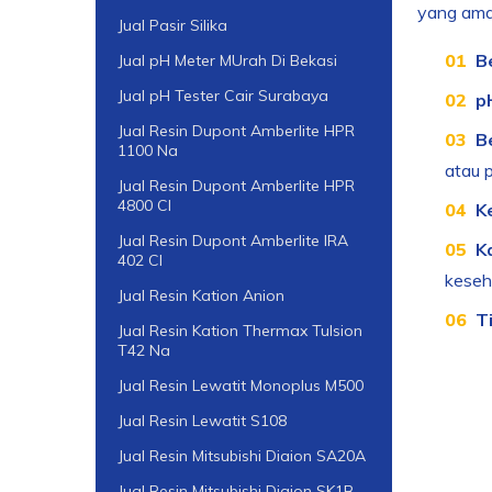
yang ama
Jual Pasir Silika
B
Jual pH Meter MUrah Di Bekasi
Jual pH Tester Cair Surabaya
p
Jual Resin Dupont Amberlite HPR
B
1100 Na
atau p
Jual Resin Dupont Amberlite HPR
4800 Cl
K
Jual Resin Dupont Amberlite IRA
K
402 Cl
keseh
Jual Resin Kation Anion
T
Jual Resin Kation Thermax Tulsion
T42 Na
Jual Resin Lewatit Monoplus M500
Jual Resin Lewatit S108
Jual Resin Mitsubishi Diaion SA20A
Jual Resin Mitsubishi Diaion SK1B