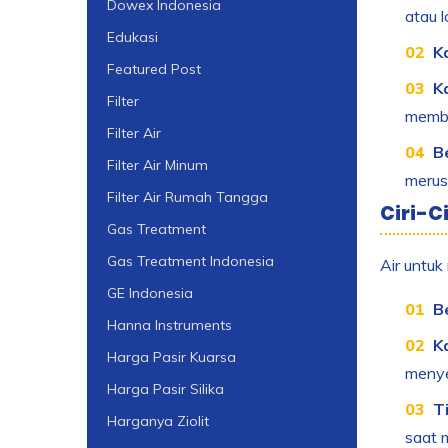
Dowex Indonesia
atau 
Edukasi
K
Featured Post
K
Filter
memba
Filter Air
B
Filter Air Minum
merus
Filter Air Rumah Tangga
Ciri-C
Gas Treatment
Gas Treatment Indonesia
Air untuk
GE Indonesia
B
Hanna Instruments
K
Harga Pasir Kuarsa
menye
Harga Pasir Silika
T
Harganya Ziolit
saat 