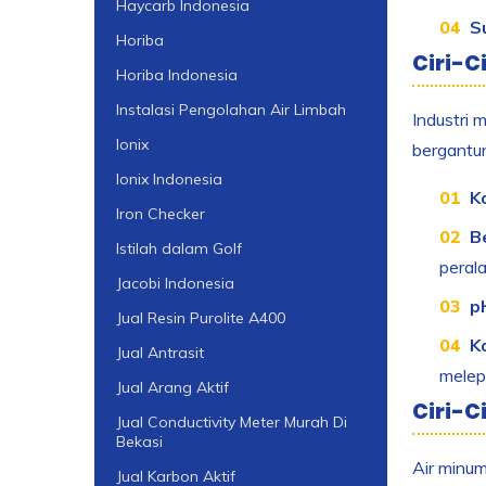
Haycarb Indonesia
S
Horiba
Ciri-Ci
Horiba Indonesia
Instalasi Pengolahan Air Limbah
Industri 
Ionix
bergantun
Ionix Indonesia
K
Iron Checker
B
Istilah dalam Golf
perala
Jacobi Indonesia
pH
Jual Resin Purolite A400
K
Jual Antrasit
melep
Jual Arang Aktif
Ciri-C
Jual Conductivity Meter Murah Di
Bekasi
Air minum
Jual Karbon Aktif