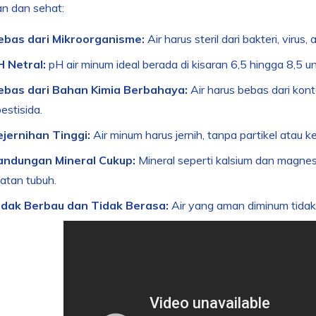
n dan sehat:
ebas dari Mikroorganisme:
Air harus steril dari bakteri, vir
H Netral:
pH air minum ideal berada di kisaran 6,5 hingga 8,5
ebas dari Bahan Kimia Berbahaya:
Air harus bebas dari konta
estisida.
ejernihan Tinggi:
Air minum harus jernih, tanpa partikel atau k
andungan Mineral Cukup:
Mineral seperti kalsium dan magnes
atan tubuh.
idak Berbau dan Tidak Berasa:
Air yang aman diminum tidak 