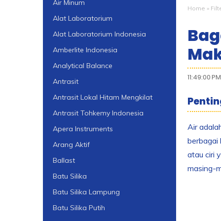
Air Minum
Home
»
Filt
Alat Laboratorium
Bag
Alat Laboratorium Indonesia
Mak
Amberlite Indonesia
Analytical Balance
11:49:00 PM
Antrasit
Antrasit Lokal Hitam Mengkilat
Pentin
Antrasit Tohkemy Indonesia
Air adala
Apera Instruments
berbagai 
Arang Aktif
atau ciri
Ballast
masing-m
Batu Silika
Batu Silika Lampung
Batu Silika Putih