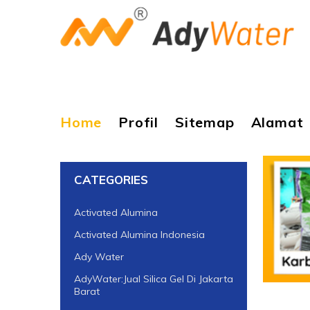
Home
Profil
Sitemap
Alamat
CATEGORIES
Activated Alumina
Activated Alumina Indonesia
Ady Water
AdyWater:Jual Silica Gel Di Jakarta
Barat