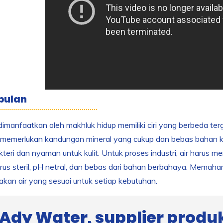
pulan
dimanfaatkan oleh makhluk hidup memiliki ciri yang berbeda t
memerlukan kandungan mineral yang cukup dan bebas bahan ki
teri dan nyaman untuk kulit. Untuk proses industri, air harus m
us steril, pH netral, dan bebas dari bahan berbahaya. Memahami 
an air yang sesuai untuk setiap kebutuhan.
Ady Water, supplier produk: