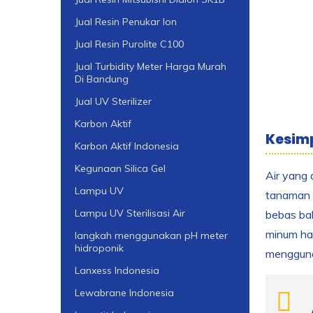
Jual Resin Penukar Ion
Jual Resin Purolite C100
Jual Turbidity Meter Harga Murah
Di Bandung
Jual UV Sterilizer
Karbon Aktif
Kesim
Karbon Aktif Indonesia
Kegunaan Silica Gel
Air yang 
Lampu UV
tanaman 
Lampu UV Sterilisasi Air
bebas bak
minum har
langkah menggunakan pH meter
hidroponik
menggunak
Lanxess Indonesia
Lewabrane Indonesia