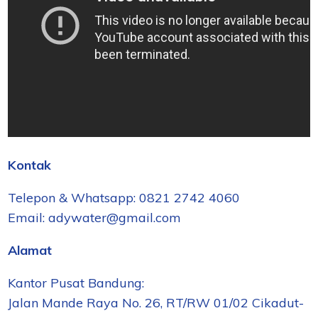
Kontak
Telepon & Whatsapp: 0821 2742 4060
Email: adywater@gmail.com
Alamat
Kantor Pusat Bandung:
Jalan Mande Raya No. 26, RT/RW 01/02 Cikadut-