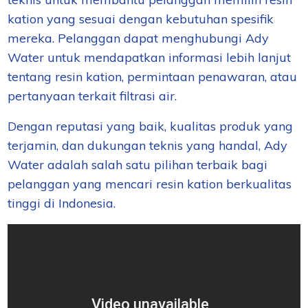
kation yang sesuai dengan kebutuhan spesifik
mereka. Pelanggan dapat menghubungi Ady
Water untuk mendapatkan informasi lebih lanjut
tentang resin kation, permintaan penawaran, atau
pertanyaan terkait filtrasi air.
Dengan reputasi yang baik, kualitas produk yang
terjamin, dan dukungan teknis yang handal, Ady
Water adalah salah satu pilihan terbaik bagi
pelanggan yang mencari resin kation berkualitas
tinggi di Indonesia.