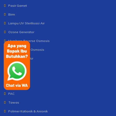
Pasir Garnet
Birm
Lampu UV Sterilisasi Air
Ozone Generator
Membran Reverse Osmosis
Mesin Reverse Osmosis
Tabung Filter Air
Strainer
Valve
Cartridge
PAC
Tawas
Polimer Kationik & Anionik