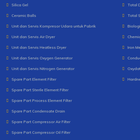
Silica Gel
Total 
Ceramic Balls
Total 
Unit dan Servis Kompresor Udara untuk Pabrik
Biolog
Unit dan Servis Air Dryer
Chemi
Unit dan Servis Heatless Dryer
Iron Me
Unit dan Servis Oxygen Generator
Conduc
Unit dan Servis Nitrogen Generator
Oxydat
Spare Part Element Filter
Hardne
Spare Part Sterile Element Filter
Spare Part Process Element Filter
Spare Part Condensate Drain
Spare Part Compressor Air Filter
Spare Part Compressor Oil Filter