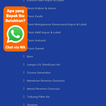
Karbon Aktif Impor & Lokal
Resin Kation & Anion
Pasir Zeolit
Pasir Manganese Greensand Impor & Lokal
Pasir Aktif Impor & Lokal
Pasir Antrasit
Pasir Garnet
Birm
Lampu UV Sterilisasi Air
Ozone Generator
Membran Reverse Osmosis
Mesin Reverse Osmosis
Tabung Filter Air
Strainer