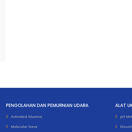
PENGOLAHAN DAN PEMURNIAN UDARA
ALAT U
Activated Alumina
pH Met
Molecular Sieve
Dissol