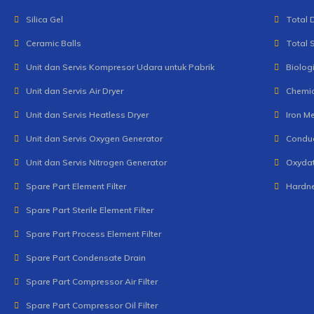
Silica Gel
Total 
Ceramic Balls
Total 
Unit dan Servis Kompresor Udara untuk Pabrik
Biolog
Unit dan Servis Air Dryer
Chemi
Unit dan Servis Heatless Dryer
Iron Me
Unit dan Servis Oxygen Generator
Conduc
Unit dan Servis Nitrogen Generator
Oxydat
Spare Part Element Filter
Hardne
Spare Part Sterile Element Filter
Spare Part Process Element Filter
Spare Part Condensate Drain
Spare Part Compressor Air Filter
Spare Part Compressor Oil Filter