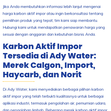
Jika Anda membutuhkan informasi lebih lanjut mengenai
harga karbon aktif impor atau ingin berkonsultasi tentang
pemilihan produk yang tepat, tim kami siap membantu.
Hubungi kami untuk mendapatkan penawaran harga yang
sesuai dengan anggaran dan kebutuhan bisnis Anda.
Karbon Aktif Impor
Tersedia di Ady Water:
Merek Calgon, Import,
Haycarb, dan Norit
Di Ady Water, kami menyediakan berbagai pilihan karbon
aktif impor yang telah terbukti kualitasnya untuk berbagai
aplikasi industri, termasuk pengolahan air, pemurnian udara,
dan pengolahan limbah. Beberapa merek karbon aktif impor