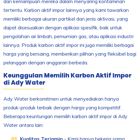
dan kemampuan mereka dalam menyaring kontaminan
tertentu. Karbon aktif impor lainnya yang kami tawarkan
memiliki berbagai ukuran partikel dan jenis aktivasi, yang
dapat disesuaikan dengan aplikasi spesifik, baik untuk
pengolahan air limbah, pemurnian gas, atau aplikasi industri
lainnya. Produk karbon aktif impor ini juga memiliki berbagai
harga yang bersaing, memberikan pilihan yang fleksibel bagi
pelanggan dengan anggaran berbeda.
Keunggulan Memilih Karbon Aktif Impor
di Ady Water
Ady Water berkomitmen untuk menyediakan hanya
produk-produk terbaik dengan harga yang kompetitif.
Beberapa keuntungan memilih karbon aktif impor di Ady
Water antara lain:
Kualitas Terjamin
- Kami hanya bekerja sama