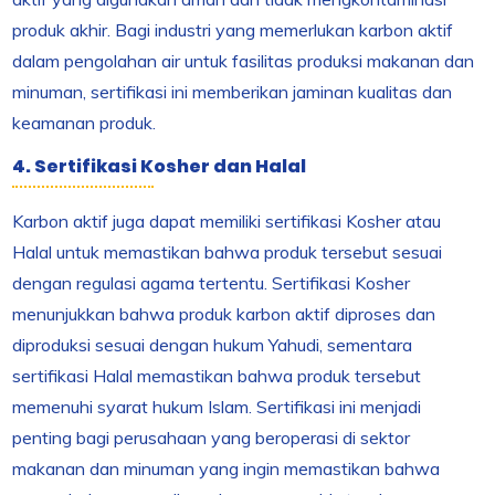
produk akhir. Bagi industri yang memerlukan karbon aktif
dalam pengolahan air untuk fasilitas produksi makanan dan
minuman, sertifikasi ini memberikan jaminan kualitas dan
keamanan produk.
4. Sertifikasi Kosher dan Halal
Karbon aktif juga dapat memiliki sertifikasi Kosher atau
Halal untuk memastikan bahwa produk tersebut sesuai
dengan regulasi agama tertentu. Sertifikasi Kosher
menunjukkan bahwa produk karbon aktif diproses dan
diproduksi sesuai dengan hukum Yahudi, sementara
sertifikasi Halal memastikan bahwa produk tersebut
memenuhi syarat hukum Islam. Sertifikasi ini menjadi
penting bagi perusahaan yang beroperasi di sektor
makanan dan minuman yang ingin memastikan bahwa