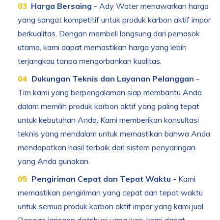
Harga Bersaing
- Ady Water menawarkan harga
yang sangat kompetitif untuk produk karbon aktif impor
berkualitas. Dengan membeli langsung dari pemasok
utama, kami dapat memastikan harga yang lebih
terjangkau tanpa mengorbankan kualitas.
Dukungan Teknis dan Layanan Pelanggan
-
Tim kami yang berpengalaman siap membantu Anda
dalam memilih produk karbon aktif yang paling tepat
untuk kebutuhan Anda. Kami memberikan konsultasi
teknis yang mendalam untuk memastikan bahwa Anda
mendapatkan hasil terbaik dari sistem penyaringan
yang Anda gunakan.
Pengiriman Cepat dan Tepat Waktu
- Kami
memastikan pengiriman yang cepat dan tepat waktu
untuk semua produk karbon aktif impor yang kami jual.