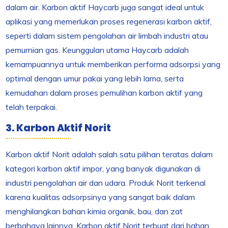
dalam air. Karbon aktif Haycarb juga sangat ideal untuk
aplikasi yang memerlukan proses regenerasi karbon aktif,
seperti dalam sistem pengolahan air limbah industri atau
pemurnian gas. Keunggulan utama Haycarb adalah
kemampuannya untuk memberikan performa adsorpsi yang
optimal dengan umur pakai yang lebih lama, serta
kemudahan dalam proses pemulihan karbon aktif yang
telah terpakai.
3. Karbon Aktif Norit
Karbon aktif Norit adalah salah satu pilihan teratas dalam
kategori karbon aktif impor, yang banyak digunakan di
industri pengolahan air dan udara. Produk Norit terkenal
karena kualitas adsorpsinya yang sangat baik dalam
menghilangkan bahan kimia organik, bau, dan zat
berbahaya lainnya. Karbon aktif Norit terbuat dari bahan