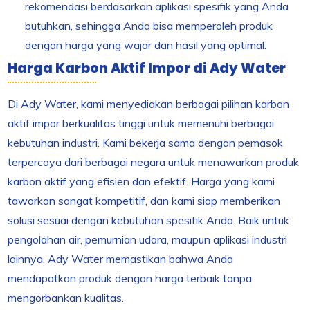
rekomendasi berdasarkan aplikasi spesifik yang Anda
butuhkan, sehingga Anda bisa memperoleh produk
dengan harga yang wajar dan hasil yang optimal.
Harga Karbon Aktif Impor di Ady Water
Di Ady Water, kami menyediakan berbagai pilihan karbon
aktif impor berkualitas tinggi untuk memenuhi berbagai
kebutuhan industri. Kami bekerja sama dengan pemasok
terpercaya dari berbagai negara untuk menawarkan produk
karbon aktif yang efisien dan efektif. Harga yang kami
tawarkan sangat kompetitif, dan kami siap memberikan
solusi sesuai dengan kebutuhan spesifik Anda. Baik untuk
pengolahan air, pemurnian udara, maupun aplikasi industri
lainnya, Ady Water memastikan bahwa Anda
mendapatkan produk dengan harga terbaik tanpa
mengorbankan kualitas.