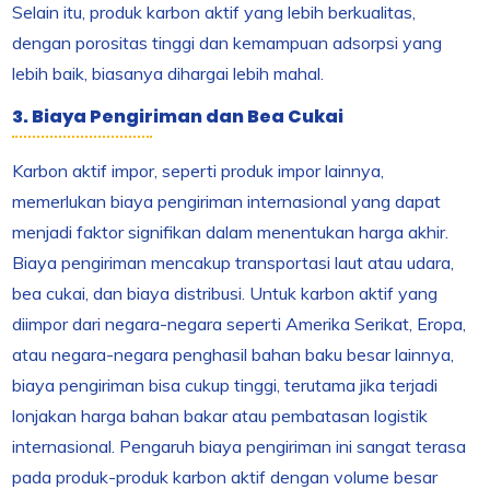
Selain itu, produk karbon aktif yang lebih berkualitas,
dengan porositas tinggi dan kemampuan adsorpsi yang
lebih baik, biasanya dihargai lebih mahal.
3. Biaya Pengiriman dan Bea Cukai
Karbon aktif impor, seperti produk impor lainnya,
memerlukan biaya pengiriman internasional yang dapat
menjadi faktor signifikan dalam menentukan harga akhir.
Biaya pengiriman mencakup transportasi laut atau udara,
bea cukai, dan biaya distribusi. Untuk karbon aktif yang
diimpor dari negara-negara seperti Amerika Serikat, Eropa,
atau negara-negara penghasil bahan baku besar lainnya,
biaya pengiriman bisa cukup tinggi, terutama jika terjadi
lonjakan harga bahan bakar atau pembatasan logistik
internasional. Pengaruh biaya pengiriman ini sangat terasa
pada produk-produk karbon aktif dengan volume besar