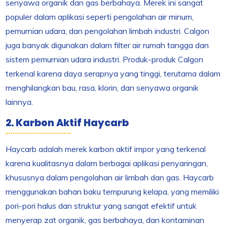
senyawa organik dan gas berbahaya. Merek ini sangat
populer dalam aplikasi seperti pengolahan air minum,
pemurnian udara, dan pengolahan limbah industri. Calgon
juga banyak digunakan dalam filter air rumah tangga dan
sistem pemurnian udara industri. Produk-produk Calgon
terkenal karena daya serapnya yang tinggi, terutama dalam
menghilangkan bau, rasa, klorin, dan senyawa organik
lainnya.
2. Karbon Aktif Haycarb
Haycarb adalah merek karbon aktif impor yang terkenal
karena kualitasnya dalam berbagai aplikasi penyaringan,
khususnya dalam pengolahan air limbah dan gas. Haycarb
menggunakan bahan baku tempurung kelapa, yang memiliki
pori-pori halus dan struktur yang sangat efektif untuk
menyerap zat organik, gas berbahaya, dan kontaminan