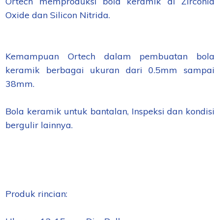
Ortech
memproduksi
bola
keramik
di
Zirconia
Oxide
dan
Silicon
Nitrida
.
Kemampuan
Ortech
dalam pembuatan
bola
keramik
berbagai ukuran dari
0.5mm
sampai
38mm
.
Bola keramik
untuk
bantalan
,
Inspeksi
dan kondisi
bergulir
lainnya
.
Produk rincian: