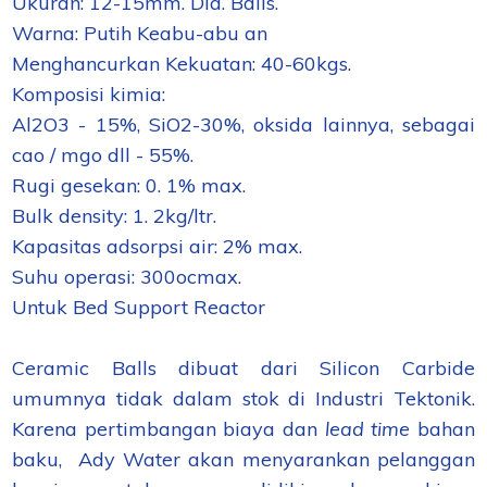
Ukuran: 12-15mm. Dia. Balls.
Warna: Putih Keabu-abu an
Menghancurkan Kekuatan: 40-60kgs.
Komposisi kimia:
Al2O3 - 15%, SiO2-30%, oksida lainnya, sebagai
cao / mgo dll - 55%.
Rugi gesekan: 0. 1% max.
Bulk density: 1. 2kg/ltr.
Kapasitas adsorpsi air: 2% max.
Suhu operasi: 300ocmax.
Untuk Bed Support Reactor
Ceramic Balls
dibuat dari
Silicon
Carbide
umumnya tidak
dalam stok
di
Industri
Tektonik
.
Karena
pertimbangan biaya
dan
lead time
bahan
baku
, Ady Water
akan menyarankan
pelanggan