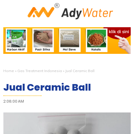
Home
»
Gas Treatment Indonesia
»
Jual Ceramic Ball
Jual Ceramic Ball
2:08:00 AM