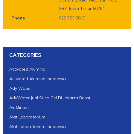
Soetomo, Kec. Tegalsari, Kota
SBY, Jawa Timur 60264
Phone
022 723 8019
CATEGORIES
Activated Alumina
Activated Alumina Indonesia
Ady Water
AdyWater:Jual Silica Gel Di Jakarta Barat
Air Minum
Alat Laboratorium
Alat Laboratorium Indonesia