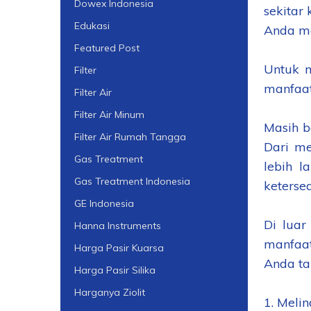
Dowex Indonesia
sekitar
Edukasi
Anda ma
Featured Post
Untuk m
Filter
manfaat 
Filter Air
Filter Air Minum
Masih b
Filter Air Rumah Tangga
Dari m
Gas Treatment
lebih l
Gas Treatment Indonesia
keterse
GE Indonesia
Di luar
Hanna Instruments
manfaat
Harga Pasir Kuarsa
Anda ta
Harga Pasir Silika
Harganya Ziolit
1. Meli