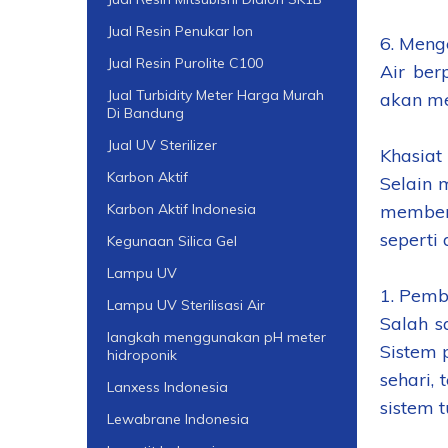
Jual Resin Penukar Ion
6. Menge
Jual Resin Purolite C100
Air ber
Jual Turbidity Meter Harga Murah
akan me
Di Bandung
Jual UV Sterilizer
Khasiat
Karbon Aktif
Selain 
memberi
Karbon Aktif Indonesia
seperti 
Kegunaan Silica Gel
Lampu UV
1. Pemb
Lampu UV Sterilisasi Air
Salah s
langkah menggunakan pH meter
Sistem 
hidroponik
sehari,
Lanxess Indonesia
sistem 
Lewabrane Indonesia