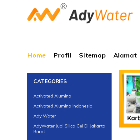
Home
Profil
Sitemap
Alamat
CATEGORIES
Activated Alumina
Activated Alumina Indonesia
Ady Water
AdyWater:Jual Silica Gel Di Jakarta
Barat