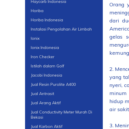
Haycarb Indonesia
Orang y
Horiba
meningg
dari du
Horiba Indonesia
America
Instalasi Pengolahan Air Limbah
gelas 
Ionix
mengura
Ionix Indonesia
kemungk
Iron Checker
Istilah dalam Golf
2. Menc
Jacobi Indonesia
yang ta
nyeri, c
Jual Resin Purolite A400
minum a
Jual Antrasit
hidup m
Jual Arang Aktif
air sak
Jual Conductivity Meter Murah Di
Bekasi
3. Meni
Jual Karbon Aktif