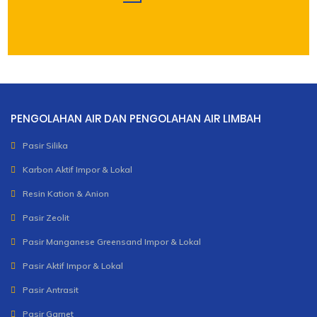
PENGOLAHAN AIR DAN PENGOLAHAN AIR LIMBAH
Pasir Silika
Karbon Aktif Impor & Lokal
Resin Kation & Anion
Pasir Zeolit
Pasir Manganese Greensand Impor & Lokal
Pasir Aktif Impor & Lokal
Pasir Antrasit
Pasir Garnet