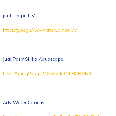
jual lampu UV
https://g.page/AdyWaterLampuUv
Jual Pasir Silika Aquascape
https://goo.gl/maps/4X89hJk9NtjBCHAN9
Ady Water Ciracas