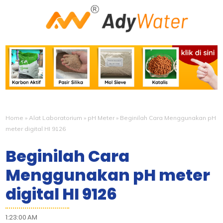
Home
»
Alat Laboratorium
»
pH Meter
»
Beginilah Cara Menggunakan pH
meter digital HI 9126
Beginilah Cara
Menggunakan pH meter
digital HI 9126
1:23:00 AM