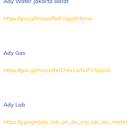
Ady Water Jakarta Barat
https://goo.gl/maps/8oFcqgjW4mw
Ady Gas
https://goo.gl/maps/dxH7ev1whuFVSpxv8
Ady Lab
https://g.page/ady_lab_ph_do_orp_tds_toc_meter