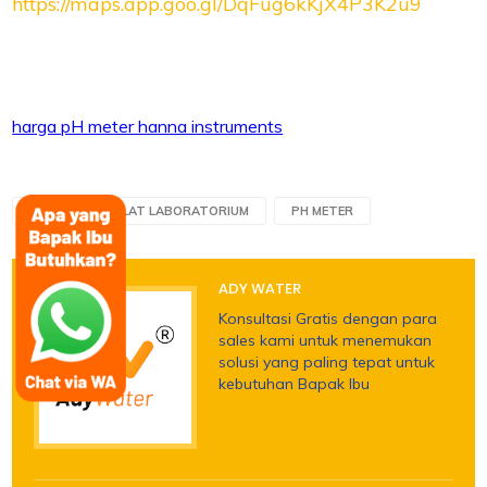
https://maps.app.goo.gl/DqFug6kKjX4P3K2u9
harga pH meter hanna instruments
TAGS :
ALAT LABORATORIUM
PH METER
ADY WATER
Konsultasi Gratis dengan para
sales kami untuk menemukan
solusi yang paling tepat untuk
kebutuhan Bapak Ibu