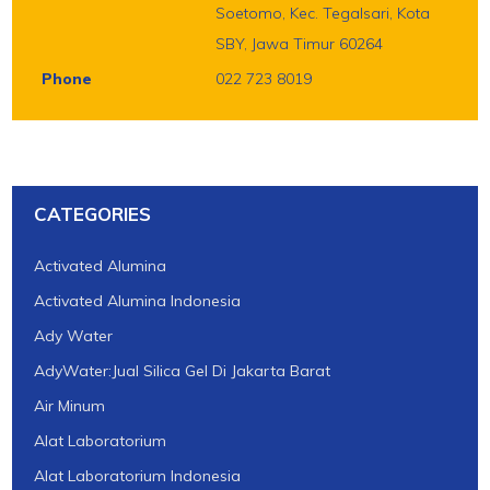
Soetomo, Kec. Tegalsari, Kota
SBY, Jawa Timur 60264
Phone
022 723 8019
CATEGORIES
Activated Alumina
Activated Alumina Indonesia
Ady Water
AdyWater:Jual Silica Gel Di Jakarta Barat
Air Minum
Alat Laboratorium
Alat Laboratorium Indonesia