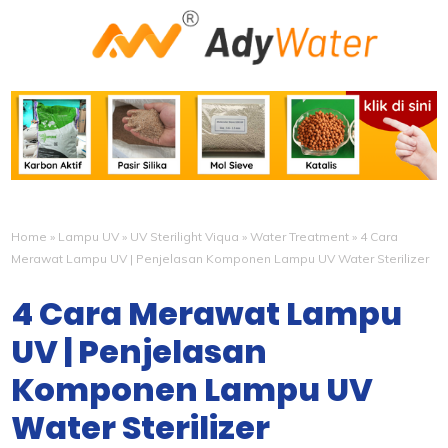
Home
»
Lampu UV
»
UV Sterilight Viqua
»
Water Treatment
»
4 Cara
Merawat Lampu UV | Penjelasan Komponen Lampu UV Water Sterilizer
4 Cara Merawat Lampu
UV | Penjelasan
Komponen Lampu UV
Water Sterilizer