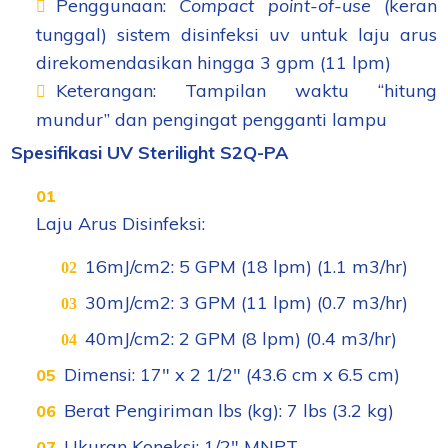
Penggunaan:
Compact point-of-use
(keran
tunggal) sistem disinfeksi uv untuk laju arus
direkomendasikan hingga 3 gpm (11 lpm)
Keterangan: Tampilan waktu “hitung
mundur” dan pengingat pengganti lampu
Spesifikasi UV Sterilight S2Q-PA
Laju Arus Disinfeksi:
16mJ/cm
2
: 5 GPM (18 lpm) (1.1 m
3
/hr)
30mJ/cm
2
: 3 GPM (11 lpm) (0.7 m
3
/hr)
40mJ/cm
2
: 2 GPM (8 lpm) (0.4 m
3
/hr)
Dimensi: 17″ x 2 1/2″ (43.6 cm x 6.5 cm)
Berat Pengiriman lbs (kg): 7 lbs (3.2 kg)
Ukuran Koneksi: 1/2″ MNPT