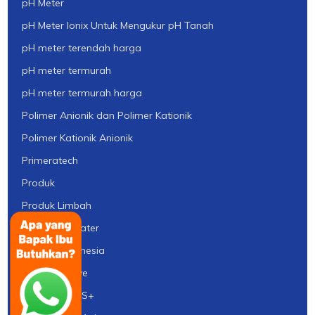
pH Meter
pH Meter Ionix Untuk Mengukur pH Tanah
pH meter terendah harga
pH meter termurah
pH meter termurah harga
Polimer Anionik dan Polimer Kationik
Polimer Kationik Anionik
Primeratech
Produk
Produk Limbah
Profil Ady Water
Purolite Indonesia
Quartz Sleeve
Resin Flotrol S+