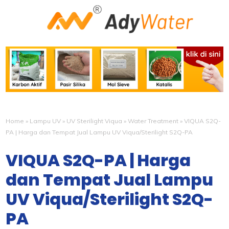
Home
»
Lampu UV
»
UV Sterilight Viqua
»
Water Treatment
»
VIQUA S2Q-
PA | Harga dan Tempat Jual Lampu UV Viqua/Sterilight S2Q-PA
VIQUA S2Q-PA | Harga
dan Tempat Jual Lampu
UV Viqua/Sterilight S2Q-
PA