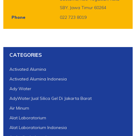
SBY, Jawa Timur 60264
Phone
022 723 8019
CATEGORIES
Activated Alumina
Activated Alumina Indonesia
Ady Water
AdyWater:Jual Silica Gel Di Jakarta Barat
Air Minum
Alat Laboratorium
Alat Laboratorium Indonesia