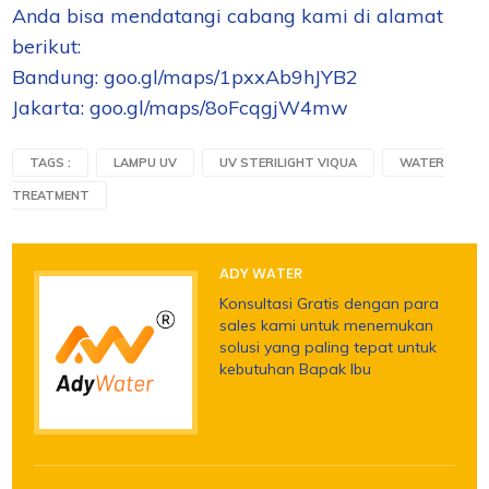
Anda bisa mendatangi cabang kami di alamat
berikut:
Bandung: goo.gl/maps/1pxxAb9hJYB2
Jakarta: goo.gl/maps/8oFcqgjW4mw
TAGS :
LAMPU UV
UV STERILIGHT VIQUA
WATER
TREATMENT
ADY WATER
Konsultasi Gratis dengan para
sales kami untuk menemukan
solusi yang paling tepat untuk
kebutuhan Bapak Ibu