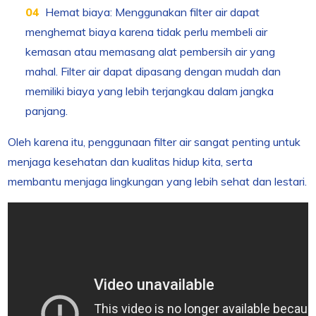
Hemat biaya: Menggunakan filter air dapat
menghemat biaya karena tidak perlu membeli air
kemasan atau memasang alat pembersih air yang
mahal. Filter air dapat dipasang dengan mudah dan
memiliki biaya yang lebih terjangkau dalam jangka
panjang.
Oleh karena itu, penggunaan filter air sangat penting untuk
menjaga kesehatan dan kualitas hidup kita, serta
membantu menjaga lingkungan yang lebih sehat dan lestari.