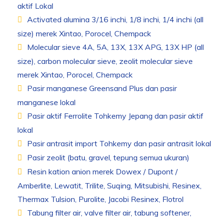
aktif Lokal
Activated alumina 3/16 inchi, 1/8 inchi, 1/4 inchi (all
size) merek Xintao, Porocel, Chempack
Molecular sieve 4A, 5A, 13X, 13X APG, 13X HP (all
size), carbon molecular sieve, zeolit molecular sieve
merek Xintao, Porocel, Chempack
Pasir manganese Greensand Plus dan pasir
manganese lokal
Pasir aktif Ferrolite Tohkemy Jepang dan pasir aktif
lokal
Pasir antrasit import Tohkemy dan pasir antrasit lokal
Pasir zeolit (batu, gravel, tepung semua ukuran)
Resin kation anion merek Dowex / Dupont /
Amberlite, Lewatit, Trilite, Suqing, Mitsubishi, Resinex,
Thermax Tulsion, Purolite, Jacobi Resinex, Flotrol
Tabung filter air, valve filter air, tabung softener,