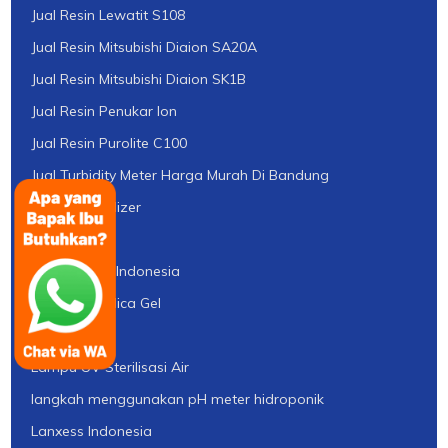
Jual Resin Lewatit S108
Jual Resin Mitsubishi Diaion SA20A
Jual Resin Mitsubishi Diaion SK1B
Jual Resin Penukar Ion
Jual Resin Purolite C100
Jual Turbidity Meter Harga Murah Di Bandung
Jual UV Sterilizer
Karbon Aktif
Karbon Aktif Indonesia
Kegunaan Silica Gel
Lampu UV
Lampu UV Sterilisasi Air
langkah menggunakan pH meter hidroponik
Lanxess Indonesia