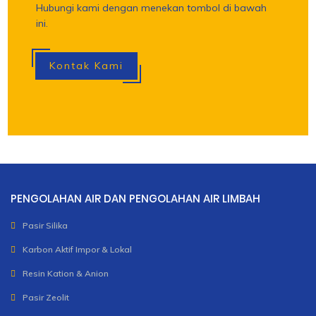
Hubungi kami dengan menekan tombol di bawah
ini.
Kontak Kami
PENGOLAHAN AIR DAN PENGOLAHAN AIR LIMBAH
Pasir Silika
Karbon Aktif Impor & Lokal
Resin Kation & Anion
Pasir Zeolit