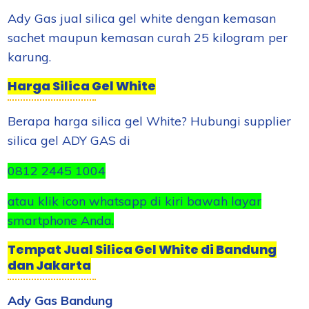
Ady Gas jual silica gel white dengan kemasan
sachet maupun kemasan curah 25 kilogram per
karung.
Harga Silica Gel White
Berapa harga silica gel White? Hubungi supplier
silica gel ADY GAS di
0812 2445 1004
atau klik icon whatsapp di kiri bawah layar
smartphone Anda.
Tempat Jual Silica Gel White di Bandung
dan Jakarta
Ady Gas Bandung