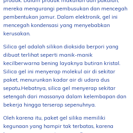
produk.
Dalam produk makanan dan pakaian,
mereka mengurangi pembusukan dan mencegah
pembentukan jamur. Dalam elektronik,
gel
ini
mencegah kondensasi yang menyebabkan
kerusakan.
Silica gel adalah silikon dioksida berpori yang
dibuat terlihat seperti manik-manik
kecil
berwarna bening layaknya butiran kristal
.
Silica gel i
ni menyerap molekul air di sekitar
paket, menurunkan kadar air di udara
dus
sepatu
.
Hebatnya, s
ilica gel menyerap sekitar
setengah dari massanya dalam kelembapan dan
bekerja hingga terserap sepenuhnya.
Oleh karena itu, paket gel silika memiliki
kegunaan yang hampir tak terbatas, karena