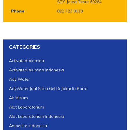
SBY, Jawa Timur 60264
Phone
022 723 8019
CATEGORIES
Activated Alumina
Activated Alumina Indonesia
Ady Water
AdyWater:Jual Silica Gel Di Jakarta Barat
Air Minum
Alat Laboratorium
Alat Laboratorium Indonesia
Amberlite Indonesia