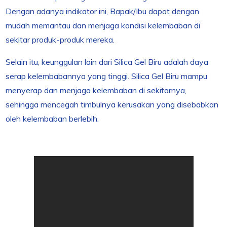
Dengan adanya indikator ini, Bapak/Ibu dapat dengan
mudah memantau dan menjaga kondisi kelembaban di
sekitar produk-produk mereka.
Selain itu, keunggulan lain dari Silica Gel Biru adalah daya
serap kelembabannya yang tinggi. Silica Gel Biru mampu
menyerap dan menjaga kelembaban di sekitarnya,
sehingga mencegah timbulnya kerusakan yang disebabkan
oleh kelembaban berlebih.