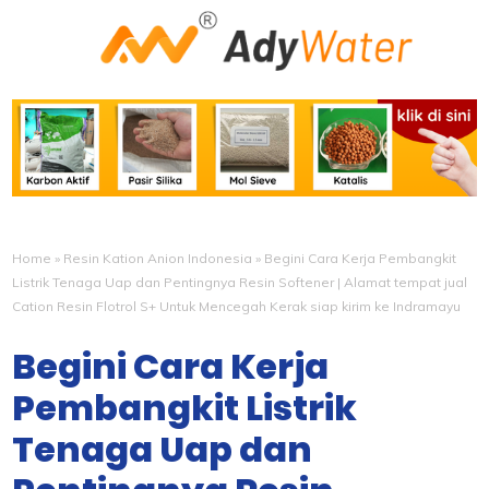
Home
»
Resin Kation Anion Indonesia
»
Begini Cara Kerja Pembangkit
Listrik Tenaga Uap dan Pentingnya Resin Softener | Alamat tempat jual
Cation Resin Flotrol S+ Untuk Mencegah Kerak siap kirim ke Indramayu
Begini Cara Kerja
Pembangkit Listrik
Tenaga Uap dan