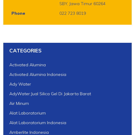
SBY, Jawa Timur 60264
Phone
022 723 8019
CATEGORIES
Activated Alumina
Activated Alumina Indonesia
Ady Water
AdyWater:Jual Silica Gel Di Jakarta Barat
Air Minum
Alat Laboratorium
Alat Laboratorium Indonesia
Amberlite Indonesia