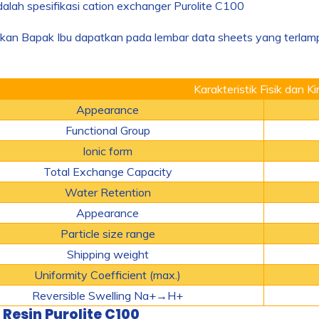
dalah spesifikasi cation exchanger Purolite C100
akan Bapak Ibu dapatkan pada lembar data sheets yang terlampi
Karakteristik Fisik dan K
Appearance
Functional Group
Ionic form
Total Exchange Capacity
Water Retention
Appearance
Particle size range
Shipping weight
Uniformity Coefficient (max.)
Reversible Swelling Na
+
→H
+
 Resin Purolite C100