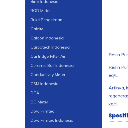
Birm Indonesia
BOD Meter
Bukti Pengiriman
Calcite
Calgon Indonesia
Carbotech Indonesia
Resin Pur
Cartridge Filter Air
Ceramic Ball Indonesia
Resin Pur
Conductivity Meter
eq/L
CSM Indonesia
Artinya, 
DCA
regeneras
DO Meter
kecil.
Dow Filmtec
Spesif
Dow Filmtec Indonesia