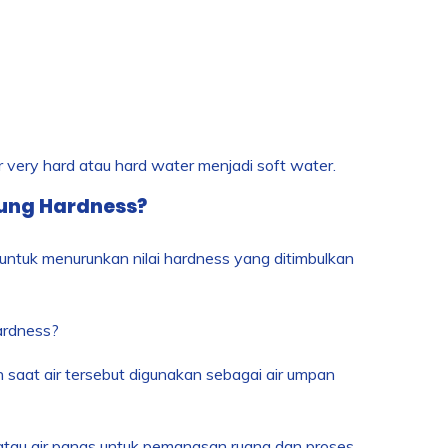
 very hard atau hard water menjadi soft water.
dung Hardness?
 untuk menurunkan nilai hardness yang ditimbulkan
hardness?
h saat air tersebut digunakan sebagai air umpan
ap atau air panas untuk pemanasan ruang dan proses