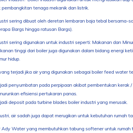
 pembangkitan tenaga mekanik dan listrik.
dustri sering dibuat oleh deretan lembaran baja tebal bersam
erapa Bargs hingga ratusan Bargs).
dustri sering digunakan untuk industri seperti: Makanan dan Minum
kanan tinggi dari boiler juga digunakan dalam bidang energi k
umur hidup.
yang terjadi jika air yang digunakan sebagai boiler feed wate
jadi penyumbatan pada perpipaan akibat pembentukan kerak / 
urunkan efisiensi pertukaran panas.
jadi deposit pada turbine blades boiler industri yang merusak.
dustri, air sadah juga dapat merugikan untuk kebutuhan rumah t
 Ady Water yang membutuhkan tabung softener untuk rumah 