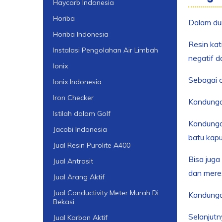
Haycarb Indonesia
Horiba
Dalam dun
Horiba Indonesia
Resin kat
Instalasi Pengolahan Air Limbah
negatif da
Ionix
Sebagai c
Ionix Indonesia
Iron Checker
Kandungan
Istilah dalam Golf
Kandunga
Jacobi Indonesia
batu kapu
Jual Resin Purolite A400
Bisa juga
Jual Antrasit
dan meres
Jual Arang Aktif
Jual Conductivity Meter Murah Di
Kandunga
Bekasi
Selanjutn
Jual Karbon Aktif