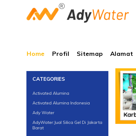
Home
Profil
Sitemap
Alamat
CATEGORIES
Activated Alumina
Activated Alumina Indonesia
Ady Water
AdyWater:Jual Silica Gel Di Jakarta
Barat