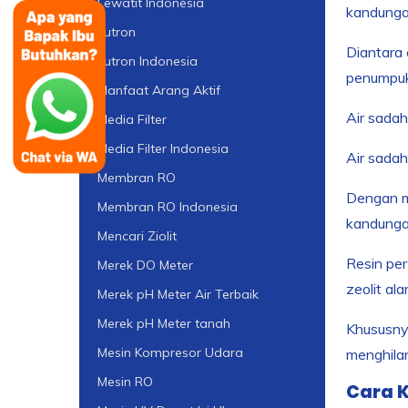
Lewatit Indonesia
kandunga
Lutron
Diantara 
Lutron Indonesia
penumpuk
Manfaat Arang Aktif
Air sadah
Media Filter
Media Filter Indonesia
Air sadah
Membran RO
Dengan me
Membran RO Indonesia
kandunga
Mencari Ziolit
Resin pert
Merek DO Meter
zeolit ala
Merek pH Meter Air Terbaik
Merek pH Meter tanah
Khususnya
Mesin Kompresor Udara
menghilan
Mesin RO
Cara K