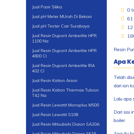
Jual Pasir Silika
0 t
Jual pH Meter MUrah Di Bekasi
61 
Jual pH Tester Cair Surabaya
12
180
Jual Resin Dupont Amberlite HPR
1100 Na
Resin Pur
Jual Resin Dupont Amberlite HPR
4800 Cl
Apa Ke
Jual Resin Dupont Amberlite IRA
402 Cl
Telah dis
Jual Resin Kation Anion
dari ion k
Jual Resin Kation Thermax Tulsion
T42 Na
Lalu apa 
Jual Resin Lewatit Monoplus M500
Dari sisi
Jual Resin Lewatit S108
boiler.
Jual Resin Mitsubishi Diaion SA20A
Apa itu b
Jual Resin Mitsubishi Diaion SK1B