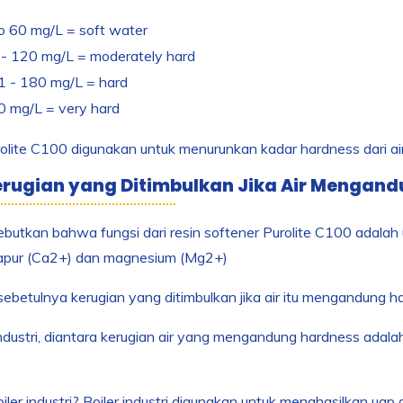
o 60 mg/L = soft water
- 120 mg/L = moderately hard
1 - 180 mg/L = hard
 mg/L = very hard
olite C100 digunakan untuk menurunkan kadar hardness dari air
rugian yang Ditimbulkan Jika Air Mengan
ebutkan bahwa fungsi dari resin softener Purolite C100 adalah
apur (Ca
2+
) dan magnesium (Mg
2+
)
sebetulnya kerugian yang ditimbulkan jika air itu mengandung 
 industri, diantara kerugian air yang mengandung hardness adala
oiler industri? Boiler industri digunakan untuk menghasilkan u