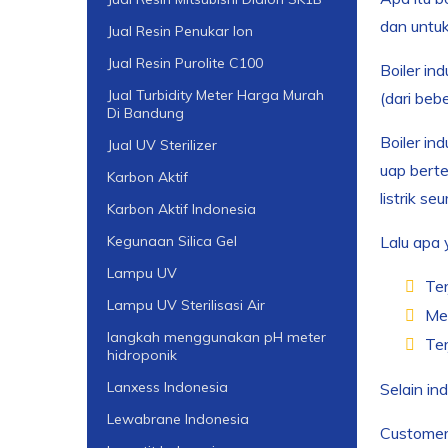
dan untuk
Jual Resin Penukar Ion
Jual Resin Purolite C100
Boiler in
Jual Turbidity Meter Harga Murah
(dari beb
Di Bandung
Boiler in
Jual UV Sterilizer
uap berte
Karbon Aktif
listrik se
Karbon Aktif Indonesia
Lalu apa 
Kegunaan Silica Gel
Lampu UV
Ter
Lampu UV Sterilisasi Air
Men
langkah menggunakan pH meter
Ter
hidroponik
Lanxess Indonesia
Selain in
Lewabrane Indonesia
Customer