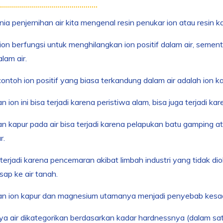
ia penjernihan air kita mengenal resin penukar ion atau resin ka
ion berfungsi untuk menghilangkan ion positif dalam air, semen
lam air.
ontoh ion positif yang biasa terkandung dalam air adalah ion 
 ion ini bisa terjadi karena peristiwa alam, bisa juga terjadi k
n kapur pada air bisa terjadi karena pelapukan batu gamping
r.
 terjadi karena pencemaran akibat limbah industri yang tidak di
ap ke air tanah.
n ion kapur dan magnesium utamanya menjadi penyebab kesadah
ya air dikategorikan berdasarkan kadar hardnessnya (dalam sat