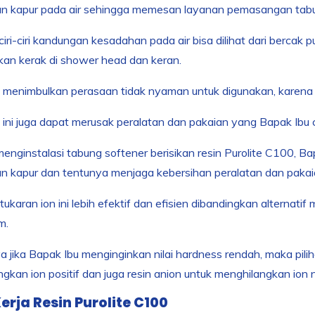
n kapur pada air sehingga memesan layanan pemasangan tabu
ciri-ciri kandungan kesadahan pada air bisa dilihat dari bercak p
an kerak di shower head dan keran.
 menimbulkan perasaan tidak nyaman untuk digunakan, karena 
 ini juga dapat merusak peralatan dan pakaian yang Bapak Ibu 
nginstalasi tabung softener berisikan resin Purolite C100, B
n kapur dan tentunya menjaga kebersihan peralatan dan pakai
ukaran ion ini lebih efektif dan efisien dibandingkan alternatif 
m.
 jika Bapak Ibu menginginkan nilai hardness rendah, maka pil
gkan ion positif dan juga resin anion untuk menghilangkan ion n
erja Resin Purolite C100