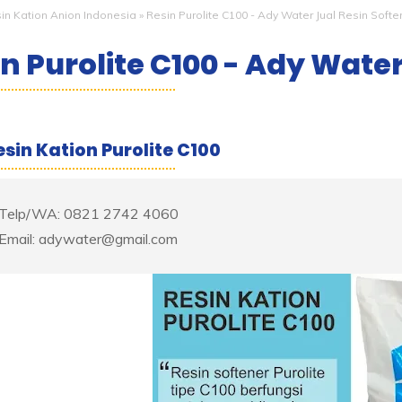
in Kation Anion Indonesia
»
Resin Purolite C100 - Ady Water Jual Resin Softe
n Purolite C100 - Ady Water
esin Kation Purolite C100
Telp/WA: 0821 2742 4060
Email: adywater@gmail.com