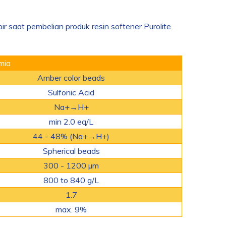
r saat pembelian produk resin softener Purolite
imia
Amber color beads
Sulfonic Acid
Na
+
→H
+
min 2.0 eq/L
44 - 48% (Na
+
→H
+
)
Spherical beads
300 - 1200 µm
800 to 840 g/L
1.7
max. 9%