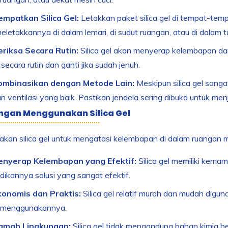
empatkan Silica Gel:
Letakkan paket silica gel di tempat-temp
meletakkannya di dalam lemari, di sudut ruangan, atau di dala
eriksa Secara Rutin:
Silica gel akan menyerap kelembapan dari
secara rutin dan ganti jika sudah jenuh.
ombinasikan dengan Metode Lain:
Meskipun silica gel sang
 ventilasi yang baik. Pastikan jendela sering dibuka untuk menj
ngan Menggunakan Silica Gel
an silica gel untuk mengatasi kelembapan di dalam ruangan me
enyerap Kelembapan yang Efektif:
Silica gel memiliki kem
dikannya solusi yang sangat efektif.
konomis dan Praktis:
Silica gel relatif murah dan mudah digu
 menggunakannya.
amah Lingkungan:
Silica gel tidak mengandung bahan kimia 