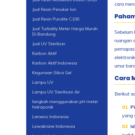
cara meng
Jual Resin Penukar Ion
Paham
Jual Resin Purolite C100
Jual Turbidity Meter Harga Murah
Sebelum 
Di Bandung
ruangan s
Jual UV Sterilizer
pernapasa
Karbon Aktif
elektroni
Karbon Aktif Indonesia
umur bara
Kegunaan Silica Gel
Cara 
Lampu UV
Lampu UV Sterilisasi Air
Berikut a
langkah menggunakan pH meter
Pi
hidroponik
yang 
Lanxess Indonesia
I
Lewabrane Indonesia
sudut 