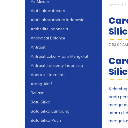
Air Minum
Home
»
Unl
Alat Laboratorium
Car
Alat Laboratorium Indonesia
Sili
Amberlite Indonesia
Analytical Balance
7:53:00 AM
Antrasit
Antrasit Lokal Hitam Mengkilat
Car
Antrasit Tohkemy Indonesia
Sili
Apera Instruments
Arang Aktif
Kelembapa
Ballast
pada pera
Batu Silika
mengguna
Batu Silika Lampung
udara di 
mengatas
Batu Silika Putih