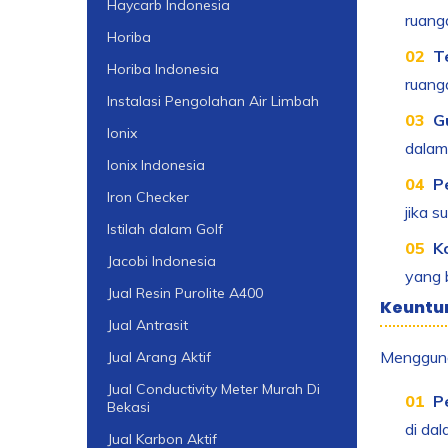
Haycarb Indonesia
ruang
Horiba
T
Horiba Indonesia
ruanga
Instalasi Pengolahan Air Limbah
G
Ionix
dalam
Ionix Indonesia
P
Iron Checker
jika s
Istilah dalam Golf
K
Jacobi Indonesia
yang b
Jual Resin Purolite A400
Keuntu
Jual Antrasit
Menggunak
Jual Arang Aktif
Jual Conductivity Meter Murah Di
P
Bekasi
di dal
Jual Karbon Aktif