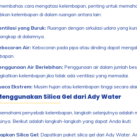
membahas cara mengatasi kelembapan, penting untuk memaha
kan kelembapan di dalam ruangan antara lain:
entilasi yang Buruk:
Ruangan dengan sirkulasi udara yang ku
rangkap di dalamnya.
ebocoran Air:
Kebocoran pada pipa atau dinding dapat mengak
bapan.
enggunaan Air Berlebihan:
Penggunaan air dalam jumlah besa
gkatkan kelembapan jika tidak ada ventilasi yang memadai.
uaca Ekstrem:
Musim hujan atau kelembapan tinggi secara ala
enggunakan Silica Gel dari Ady Water
memahami penyebab kelembapan, langkah selanjutnya adalah me
nya. Berikut adalah langkah-langkah yang dapat Anda ikuti:
apkan Silica Gel:
Dapatkan paket silica gel dari Ady Water. A