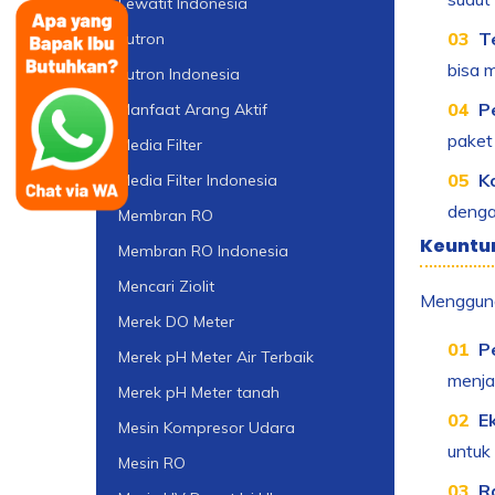
Lewatit Indonesia
T
Lutron
bisa 
Lutron Indonesia
P
Manfaat Arang Aktif
paket 
Media Filter
K
Media Filter Indonesia
dengan
Membran RO
Keuntu
Membran RO Indonesia
Mencari Ziolit
Menggunak
Merek DO Meter
P
Merek pH Meter Air Terbaik
menja
Merek pH Meter tanah
E
Mesin Kompresor Udara
untuk
Mesin RO
R