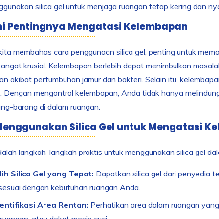
gunakan silica gel untuk menjaga ruangan tetap kering dan n
i Pentingnya Mengatasi Kelembapan
kita membahas cara penggunaan silica gel, penting untuk m
angat krusial. Kelembapan berlebih dapat menimbulkan masalah
n akibat pertumbuhan jamur dan bakteri. Selain itu, kelembap
k. Dengan mengontrol kelembapan, Anda tidak hanya melindung
ng-barang di dalam ruangan.
Menggunakan Silica Gel untuk Mengatasi K
dalah langkah-langkah praktis untuk menggunakan silica gel d
lih Silica Gel yang Tepat:
Dapatkan silica gel dari penyedia te
sesuai dengan kebutuhan ruangan Anda.
dentifikasi Area Rentan:
Perhatikan area dalam ruangan yang 
ruangan, atau dekat mesin cuci.