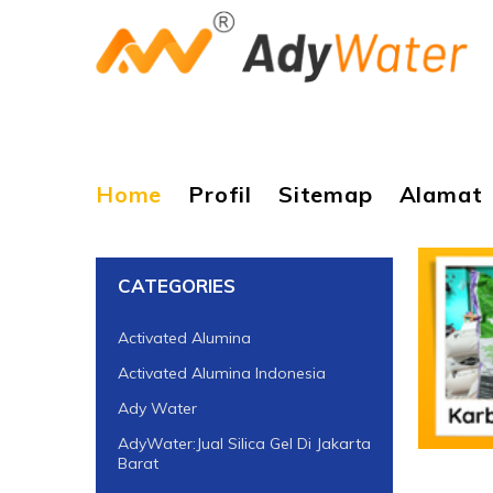
Home
Profil
Sitemap
Alamat
CATEGORIES
Activated Alumina
Activated Alumina Indonesia
Ady Water
AdyWater:Jual Silica Gel Di Jakarta
Barat