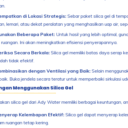
an.
empatkan di Lokasi Strategis:
Sebar paket silica gel di tem
n, lemari, atau dekat peralatan yang menghasilkan uap air, sep
unakan Beberapa Paket:
Untuk hasil yang lebih optimal, guna
 ruangan. Ini akan meningkatkan efisiensi penyerapannya.
eriksa Secara Berkala:
Silica gel memiliki batas daya serap k
udah tidak efektif.
ombinasikan dengan Ventilasi yang Baik:
Selain menggunakan
aik. Buka jendela secara teratur untuk memperbaiki sirkulasi ud
ngan Menggunakan Silica Gel
an silica gel dari Ady Water memiliki berbagai keuntungan, ant
enyerap Kelembapan Efektif:
Silica gel dapat menyerap kel
am ruangan tetap kering.