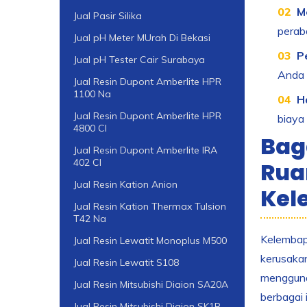
M
Jual Pasir Silika
perab
Jual pH Meter MUrah Di Bekasi
P
Jual pH Tester Cair Surabaya
Anda 
Jual Resin Dupont Amberlite HPR
1100 Na
H
Jual Resin Dupont Amberlite HPR
biaya
4800 Cl
Bag
Jual Resin Dupont Amberlite IRA
402 Cl
Rua
Jual Resin Kation Anion
Kel
Jual Resin Kation Thermax Tulsion
T42 Na
Kelembapa
Jual Resin Lewatit Monoplus M500
kerusakan
Jual Resin Lewatit S108
menggunak
Jual Resin Mitsubishi Diaion SA20A
berbagai 
Jual Resin Mitsubishi Diaion SK1B