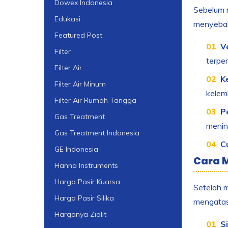
Dowex Indonesia
Sebelum 
Edukasi
menyebab
Featured Post
V
Filter
terpe
Filter Air
K
Filter Air Minum
kelem
Filter Air Rumah Tangga
P
Gas Treatment
menin
Gas Treatment Indonesia
C
GE Indonesia
Cara M
Hanna Instruments
Harga Pasir Kuarsa
Setelah 
Harga Pasir Silika
mengatasi
Harganya Ziolit
Si