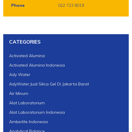
Phone
022 723 8019
CATEGORIES
Activated Alumina
Activated Alumina Indonesia
Ady Water
AdyWater:Jual Silica Gel Di Jakarta Barat
Air Minum
Alat Laboratorium
Alat Laboratorium Indonesia
Amberlite Indonesia
Analytical Balance