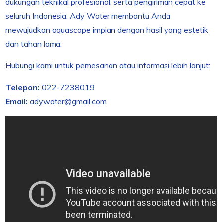
dukungan teknikal profesional, serta pengiriman cepat ke
seluruh Indonesia, Ady Water membantu Anda
mewujudkan aquascape impian dengan hasil yang estetik
dan tahan lama.
Hubungi kami untuk pemesanan atau informasi lebih lanjut:
Telepon:
022-7238019
Email:
adywater@gmail.com