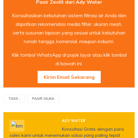
Pasir Zeolit dari Ady Water
Konsultasikan kebutuhan sistem filtrasi air Anda dan
dapatkan rekomendasi media filter, ukuran mesh,
serta susunan lapisan yang sesuai untuk kebutuhan
rumah tangga, komersial, maupun industri.
Klik tombol WhatsApp di pojok layar atau klik tombol
di bawah ini.
Kirim Email Sekarang
TAGS :
PASIR SILIKA
ADY WATER
Konsultasi Gratis dengan para
sales kami untuk menemukan solusi yang paling tepat