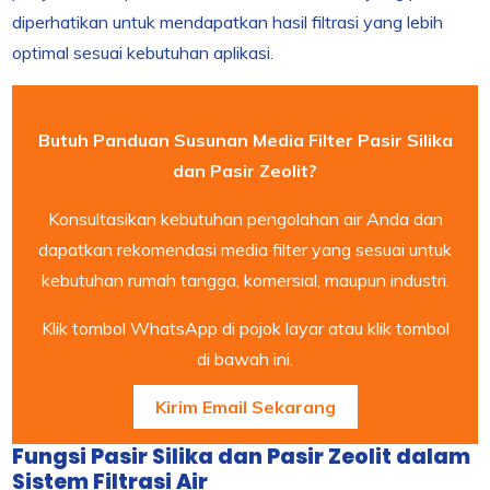
diperhatikan untuk mendapatkan hasil filtrasi yang lebih
optimal sesuai kebutuhan aplikasi.
Butuh Panduan Susunan Media Filter Pasir Silika
dan Pasir Zeolit?
Konsultasikan kebutuhan pengolahan air Anda dan
dapatkan rekomendasi media filter yang sesuai untuk
kebutuhan rumah tangga, komersial, maupun industri.
Klik tombol WhatsApp di pojok layar atau klik tombol
di bawah ini.
Kirim Email Sekarang
Fungsi Pasir Silika dan Pasir Zeolit dalam
Sistem Filtrasi Air