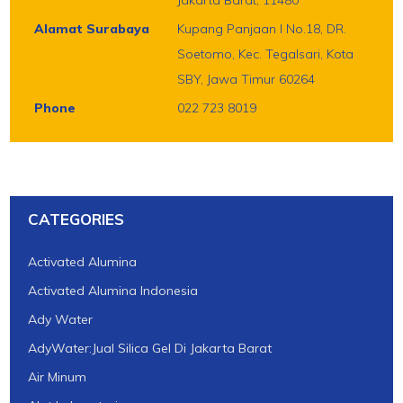
Alamat Surabaya
Kupang Panjaan I No.18, DR.
Soetomo, Kec. Tegalsari, Kota
SBY, Jawa Timur 60264
Phone
022 723 8019
CATEGORIES
Activated Alumina
Activated Alumina Indonesia
Ady Water
AdyWater:Jual Silica Gel Di Jakarta Barat
Air Minum