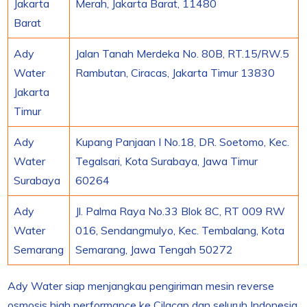
Jakarta
Merah, Jakarta Barat, 11480
Barat
Ady
Jalan Tanah Merdeka No. 80B, RT.15/RW.5
Water
Rambutan, Ciracas, Jakarta Timur 13830
Jakarta
Timur
Ady
Kupang Panjaan I No.18, DR. Soetomo, Kec.
Water
Tegalsari, Kota Surabaya, Jawa Timur
Surabaya
60264
Ady
Jl. Palma Raya No.33 Blok 8C, RT 009 RW
Water
016, Sendangmulyo, Kec. Tembalang, Kota
Semarang
Semarang, Jawa Tengah 50272
Ady Water siap menjangkau pengiriman mesin reverse
osmosis high performance ke Cilacap dan seluruh Indonesia