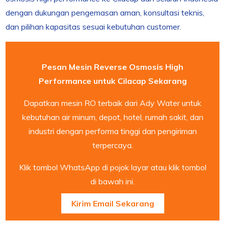
dengan dukungan pengemasan aman, konsultasi teknis,
dan pilihan kapasitas sesuai kebutuhan customer.
Pesan Mesin Reverse Osmosis High
Performance untuk Cilacap Sekarang
Dapatkan mesin RO terbaik dari Ady Water untuk
kebutuhan air minum, depot, hotel, rumah sakit, dan
industri dengan performa tinggi dan pengiriman
terpercaya.
Klik tombol WhatsApp di pojok layar atau klik tombol
di bawah ini.
Kirim Email Sekarang