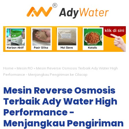
Home
»
Mesin RO
»
Mesin Reverse Osmosis Terbaik Ady Water High
Performance - Menjangkau Pengiriman ke Cilacap
Mesin Reverse Osmosis
Terbaik Ady Water High
Performance -
Menjangkau Pengiriman