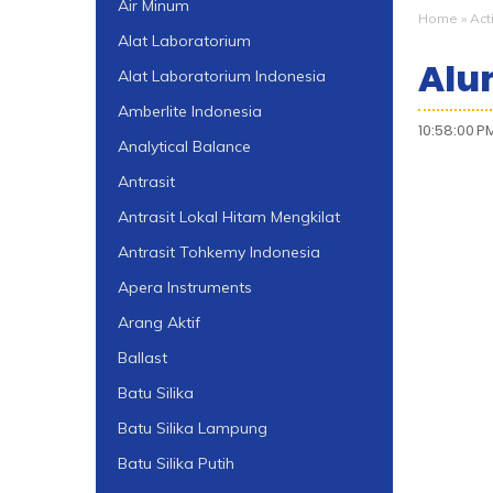
Air Minum
Home
»
Act
Alat Laboratorium
Alu
Alat Laboratorium Indonesia
Amberlite Indonesia
10:58:00 P
Analytical Balance
Antrasit
Antrasit Lokal Hitam Mengkilat
Antrasit Tohkemy Indonesia
Apera Instruments
Arang Aktif
Ballast
Batu Silika
Batu Silika Lampung
Batu Silika Putih