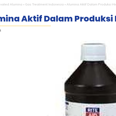
ivated Alumina
»
Gas Treatment Indonesia
»
Alumina Aktif Dalam Produksi H
mina Aktif Dalam Produksi
M