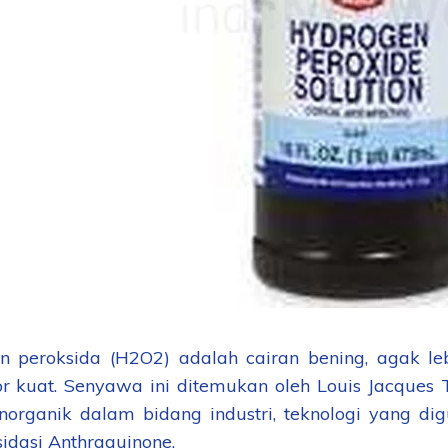
n peroksida (H2O2) adalah cairan bening, agak le
or kuat. Senyawa ini ditemukan oleh Louis Jacque
norganik dalam bidang industri, teknologi yang d
sidasi Anthraquinone.