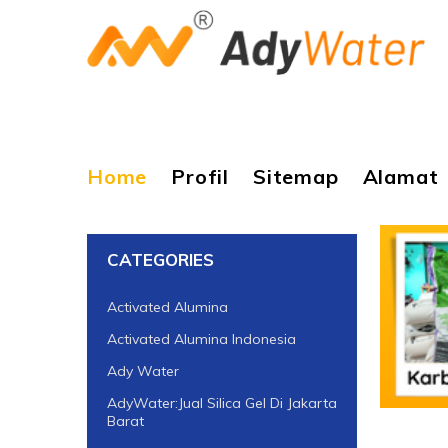
Home
Profil
Sitemap
Alamat
CATEGORIES
Activated Alumina
Activated Alumina Indonesia
Ady Water
AdyWater:Jual Silica Gel Di Jakarta
Barat