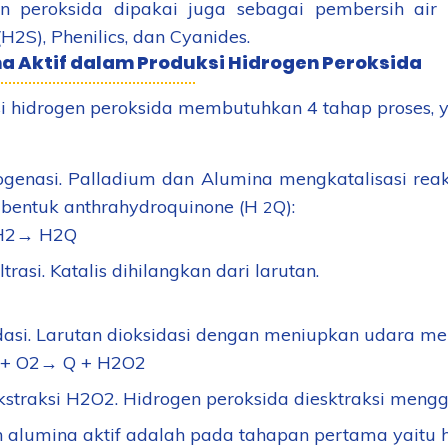
n peroksida dipakai juga sebagai pembersih ai
(H2S), Phenilics, dan Cyanides.
a Aktif dalam Produksi Hidrogen Peroksida
i hidrogen peroksida membutuhkan 4 tahap proses, y
ogenasi. Palladium dan Alumina mengkatalisasi reak
entuk anthrahydroquinone (H
Q):
2
H
2
→ H
2
Q
iltrasi. Katalis dihilangkan dari larutan.
dasi. Larutan dioksidasi dengan meniupkan udara me
 + O
2
→ Q + H
2
O
2
kstraksi H
2
O
2
. Hidrogen peroksida diesktraksi mengg
 alumina aktif adalah pada tahapan pertama yaitu hi