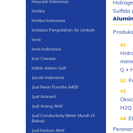
Haycarb Indonesia
Hidroge
Sulfida 
Horiba
Alumin
Horiba Indonesia
Instalasi Pengolahan Air Limbah
Produks
Ionix
Ionix Indonesia
Hidr
Iron Checker
memb
Istilah dalam Golf
Q + 
Jacobi Indonesia
F
Jual Resin Purolite A400
Jual Antrasit
Oksi
Jual Arang Aktif
H
2
Q
Jual Conductivity Meter Murah Di
E
Bekasi
Peranan
Jual Karbon Aktif