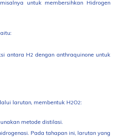
r misalnya untuk membersihkan Hidrogen
aitu:
si antara H
dengan anthraquinone untuk
2
lalui larutan, membentuk H
O
:
2
2
unakan metode distilasi.
drogenasi. Pada tahapan ini, larutan yang