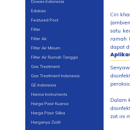
Dowex Indonesia
Edukasi
Ciri kh
Featured Post
(ambien
Filter
satu ke
ramah l
Filter Air
dapat d
Filter Air Minum
Aplika
Filter Air Rumah Tangga
Gas Treatment
Senyaw
disinfe
Gas Treatment Indonesia
peroksi
GE Indonesia
Hanna Instruments
Dalam k
Harga Pasir Kuarsa
disinfe
Harga Pasir Silika
zat ini 
Harganya Ziolit