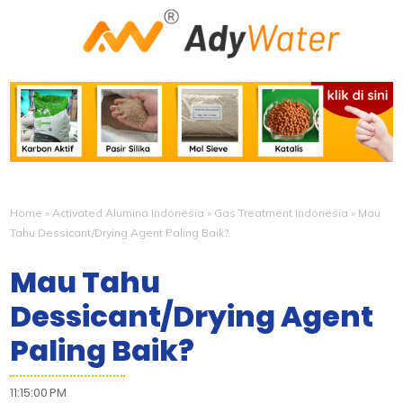
Home
»
Activated Alumina Indonesia
»
Gas Treatment Indonesia
»
Mau
Tahu Dessicant/Drying Agent Paling Baik?
Mau Tahu
Dessicant/Drying Agent
Paling Baik?
11:15:00 PM