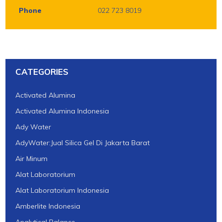
Phone
022 723 8019
CATEGORIES
Activated Alumina
Activated Alumina Indonesia
Ady Water
AdyWater:Jual Silica Gel Di Jakarta Barat
Air Minum
Alat Laboratorium
Alat Laboratorium Indonesia
Amberlite Indonesia
Analytical Balance