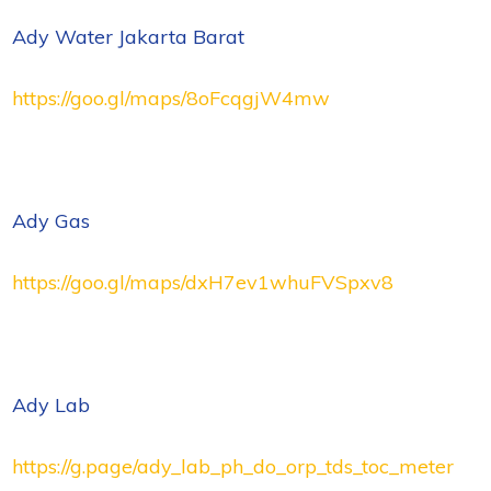
Ady Water Jakarta Barat
https://goo.gl/maps/8oFcqgjW4mw
Ady Gas
https://goo.gl/maps/dxH7ev1whuFVSpxv8
Ady Lab
https://g.page/ady_lab_ph_do_orp_tds_toc_meter