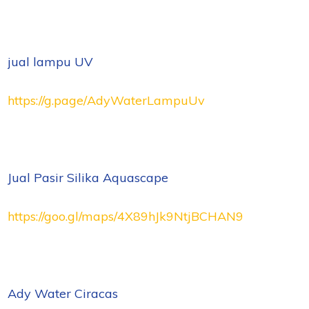
jual lampu UV
https://g.page/AdyWaterLampuUv
Jual Pasir Silika Aquascape
https://goo.gl/maps/4X89hJk9NtjBCHAN9
Ady Water Ciracas