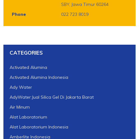
SBY, Jawa Timur 60264
Phone
022 723 8019
CATEGORIES
Activated Alumina
Activated Alumina Indonesia
Ady Water
AdyWater:Jual Silica Gel Di Jakarta Barat
Air Minum
Alat Laboratorium
Alat Laboratorium Indonesia
Amberlite Indonesia