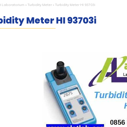
t Laboratorium
»
Turbidity Meter
»
Turbidity Meter HI 93703i
idity Meter HI 93703i