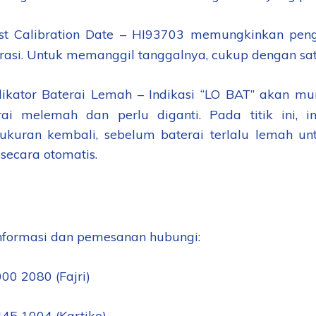
st Calibration Date – HI93703 memungkinkan pen
brasi. Untuk memanggil tanggalnya, cukup dengan sat
dikator Baterai Lemah – Indikasi “LO BAT” akan m
rai melemah dan perlu diganti. Pada titik ini, 
ukuran kembali, sebelum baterai terlalu lemah u
secara otomatis.
nformasi dan pemesanan hubungi:
00 2080 (Fajri)
45 1004 (Kartiko)