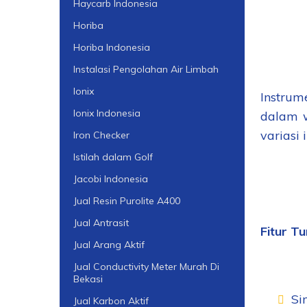
Haycarb Indonesia
Horiba
Horiba Indonesia
Instalasi Pengolahan Air Limbah
Ionix
Instrum
Ionix Indonesia
dalam w
variasi
Iron Checker
Istilah dalam Golf
Jacobi Indonesia
Jual Resin Purolite A400
Jual Antrasit
Fitur T
Jual Arang Aktif
Jual Conductivity Meter Murah Di
Bekasi
Si
Jual Karbon Aktif