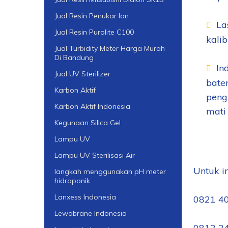
Jual Resin Penukar Ion
La
Jual Resin Purolite C100
kali
Jual Turbidity Meter Harga Murah
Di Bandung
In
Jual UV Sterilizer
bate
Karbon Aktif
peng
Karbon Aktif Indonesia
mati 
Kegunaan Silica Gel
Lampu UV
Lampu UV Sterilisasi Air
Untuk i
langkah menggunakan pH meter
hidroponik
Lanxess Indonesia
0821 40
Lewabrane Indonesia
0812 24