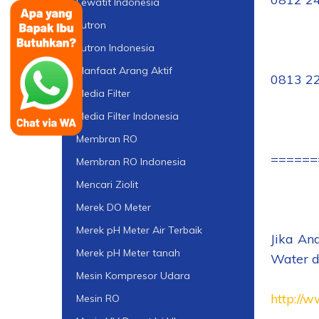
Lewatit Indonesia
Lutron
Lutron Indonesia
Manfaat Arang Aktif
0813 2
Media Filter
Media Filter Indonesia
Membran RO
======
Membran RO Indonesia
Mencari Ziolit
Merek DO Meter
Merek pH Meter Air Terbaik
Jika An
Merek pH Meter tanah
Water di
Mesin Kompresor Udara
http://
Mesin RO