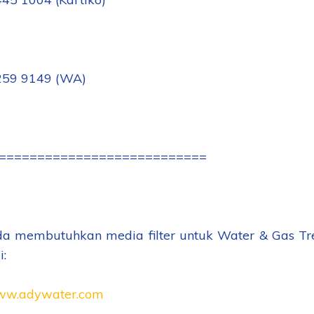
259 9149 (WA)
===========================
da membutuhkan media filter untuk Water & Gas Trea
:
www.adywater.com