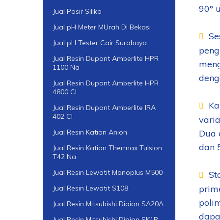
90° 
Jual Pasir Silika
Jual pH Meter MUrah Di Bekasi
Se
Jual pH Tester Cair Surabaya
peng
Jual Resin Dupont Amberlite HPR
meng
1100 Na
denga
Jual Resin Dupont Amberlite HPR
4800 Cl
Ka
Jual Resin Dupont Amberlite IRA
402 Cl
varia
Dua 
Jual Resin Kation Anion
dan 
Jual Resin Kation Thermax Tulsion
T42 Na
Jual Resin Lewatit Monoplus M500
St
prim
Jual Resin Lewatit S108
poli
Jual Resin Mitsubishi Diaion SA20A
dapa
Jual Resin Mitsubishi Diaion SK1B