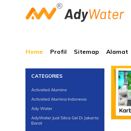
Home
Profil
Sitemap
Alamat
CATEGORIES
Activated Alumina
Activated Alumina Indonesia
Ady Water
AdyWater:Jual Silica Gel Di Jakarta
Barat