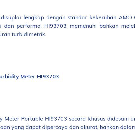
i disuplai lengkap dengan standar kekeruhan AMCO
si dan performa. HI93703 memenuhi bahkan mele
ran turbidimetrik.
Turbidity Meter HI93703
ty Meter Portable HI93703 secara khusus didesain u
an yang dapat dipercaya dan akurat, bahkan dalam