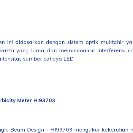
en ini didasarkan dengan sistem optik muktahir yan
aktu yang lama, dan meminimalisir interferensi c
 intensitas sumber cahaya LED.
urbidity Meter HI93703
ngle Beam Design – HI93703 mengukur kekeruhan 