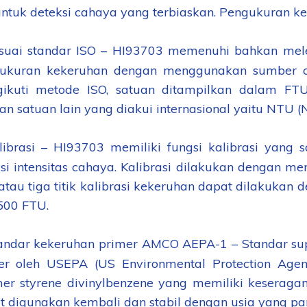
untuk deteksi cahaya yang terbiaskan. Pengukuran k
suai standar ISO – HI93703 memenuhi bahkan mele
ukuran kekeruhan dengan menggunakan sumber cah
ikuti metode ISO, satuan ditampilkan dalam FTU 
n satuan lain yang diakui internasional yaitu NTU (N
librasi – HI93703 memiliki fungsi kalibrasi yan
si intensitas cahaya. Kalibrasi dilakukan dengan men
atau tiga titik kalibrasi kekeruhan dapat dilakukan
500 FTU.
andar kekeruhan primer AMCO AEPA-1 – Standar su
er oleh USEPA (US Environmental Protection Agenc
mer styrene divinylbenzene yang memiliki keserag
t digunakan kembali dan stabil dengan usia yang pa