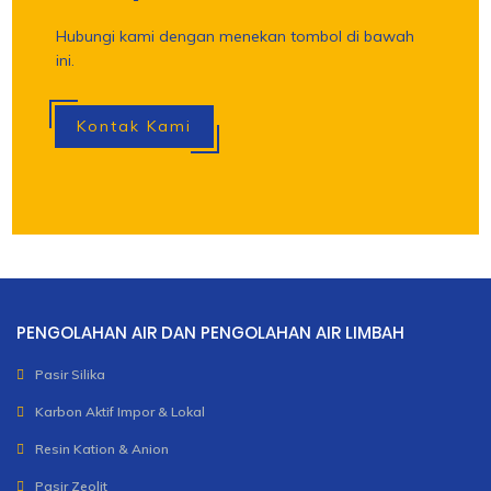
Hubungi kami dengan menekan tombol di bawah
ini.
Kontak Kami
PENGOLAHAN AIR DAN PENGOLAHAN AIR LIMBAH
Pasir Silika
Karbon Aktif Impor & Lokal
Resin Kation & Anion
Pasir Zeolit