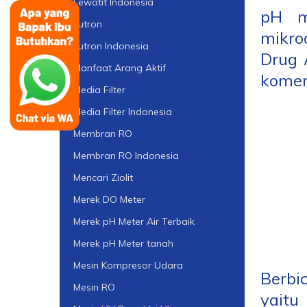
Lewatit Indonesia
pH m
Lutron
mikro
Lutron Indonesia
Drug 
Manfaat Arang Aktif
komers
Media Filter
Media Filter Indonesia
Membran RO
Membran RO Indonesia
Mencari Ziolit
Merek DO Meter
Merek pH Meter Air Terbaik
Merek pH Meter tanah
Mesin Kompresor Udara
Berbi
Mesin RO
yaitu