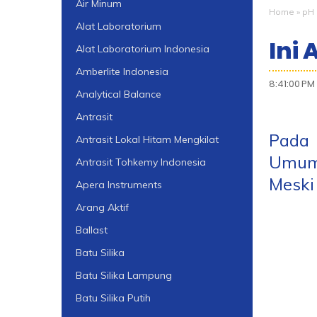
Air Minum
Home
»
pH 
Alat Laboratorium
Ini 
Alat Laboratorium Indonesia
Amberlite Indonesia
8:41:00 PM
Analytical Balance
Antrasit
Pada 
Antrasit Lokal Hitam Mengkilat
Umumn
Antrasit Tohkemy Indonesia
Meski 
Apera Instruments
Arang Aktif
Ballast
Batu Silika
Batu Silika Lampung
Batu Silika Putih