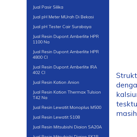
Jual Pasir Silika
Jual pH Meter MUrah Di Bekasi
Jual pH Tester Cair Surabaya
Jual Resin Dupont Amberlite HPR
1100 Na
Jual Resin Dupont Amberlite HPR
4800 Cl
Jual Resin Dupont Amberlite IRA
402 Cl
Struk
Jual Resin Kation Anion
denga
Jual Resin Kation Thermax Tulsion
kalsi
T42 Na
teskt
Jual Resin Lewatit Monoplus M500
masih
Jual Resin Lewatit S108
Jual Resin Mitsubishi Diaion SA20A
Jual Resin Mitsubishi Diaion SK1B