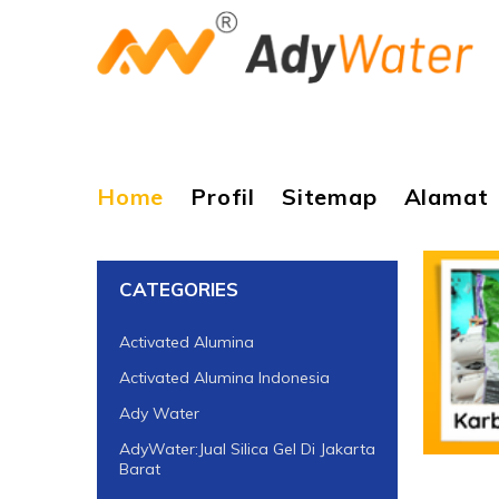
Home
Profil
Sitemap
Alamat
CATEGORIES
Activated Alumina
Activated Alumina Indonesia
Ady Water
AdyWater:Jual Silica Gel Di Jakarta
Barat