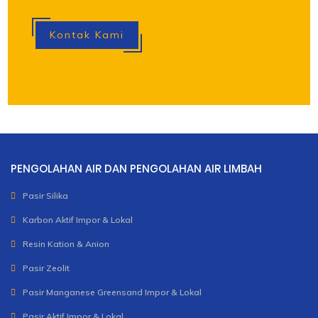
Kontak Kami
PENGOLAHAN AIR DAN PENGOLAHAN AIR LIMBAH
Pasir Silika
Karbon Aktif Impor & Lokal
Resin Kation & Anion
Pasir Zeolit
Pasir Manganese Greensand Impor & Lokal
Pasir Aktif Impor & Lokal