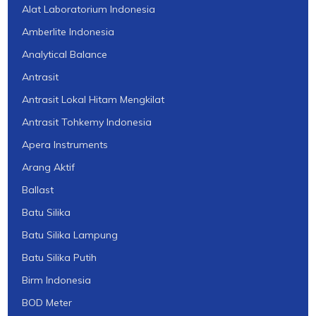
Alat Laboratorium Indonesia
Amberlite Indonesia
Analytical Balance
Antrasit
Antrasit Lokal Hitam Mengkilat
Antrasit Tohkemy Indonesia
Apera Instruments
Arang Aktif
Ballast
Batu Silika
Batu Silika Lampung
Batu Silika Putih
Birm Indonesia
BOD Meter