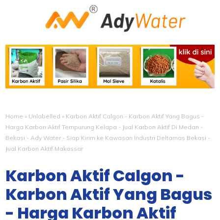
Home
»
Unlabelled
»
Karbon Aktif Calgon - Karbon Aktif Yang Bagus -
Harga Karbon Aktif Tempurung Kelapa - Jual Karbon Aktif Di Medan -
Bekasi - Ady Water - Siap Kirim ke Kawasan Industri Deltamas Bekasi -
Jual Karbon Aktif Makassar
Karbon Aktif Calgon -
Karbon Aktif Yang Bagus
- Harga Karbon Aktif