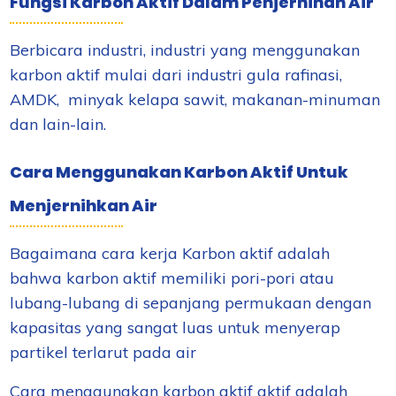
Fungsi Karbon Aktif Dalam Penjernihan Air
Berbicara industri, industri yang menggunakan
karbon aktif mulai dari industri gula rafinasi,
AMDK, minyak kelapa sawit, makanan-minuman
dan lain-lain.
Cara Menggunakan Karbon Aktif Untuk
Menjernihkan Air
Bagaimana cara kerja Karbon aktif adalah
bahwa karbon aktif memiliki pori-pori atau
lubang-lubang di sepanjang permukaan dengan
kapasitas yang sangat luas untuk menyerap
partikel terlarut pada air
Cara menggunakan karbon aktif aktif adalah