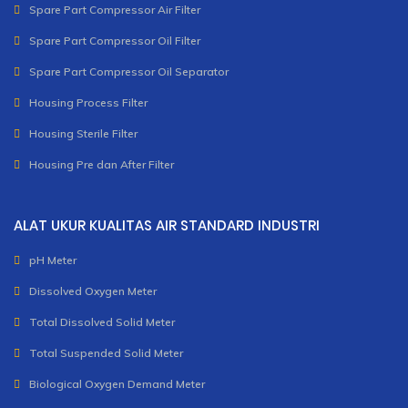
Spare Part Compressor Air Filter
Spare Part Compressor Oil Filter
Spare Part Compressor Oil Separator
Housing Process Filter
Housing Sterile Filter
Housing Pre dan After Filter
ALAT UKUR KUALITAS AIR STANDARD INDUSTRI
pH Meter
Dissolved Oxygen Meter
Total Dissolved Solid Meter
Total Suspended Solid Meter
Biological Oxygen Demand Meter