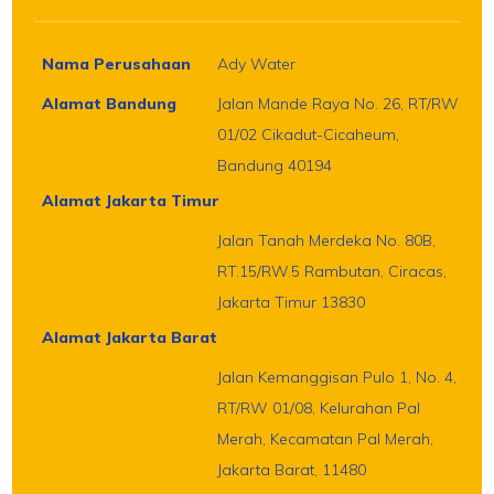
Nama Perusahaan
Ady Water
Alamat Bandung
Jalan Mande Raya No. 26, RT/RW
01/02 Cikadut-Cicaheum,
Bandung 40194
Alamat Jakarta Timur
Jalan Tanah Merdeka No. 80B,
RT.15/RW.5 Rambutan, Ciracas,
Jakarta Timur 13830
Alamat Jakarta Barat
Jalan Kemanggisan Pulo 1, No. 4,
RT/RW 01/08, Kelurahan Pal
Merah, Kecamatan Pal Merah,
Jakarta Barat, 11480