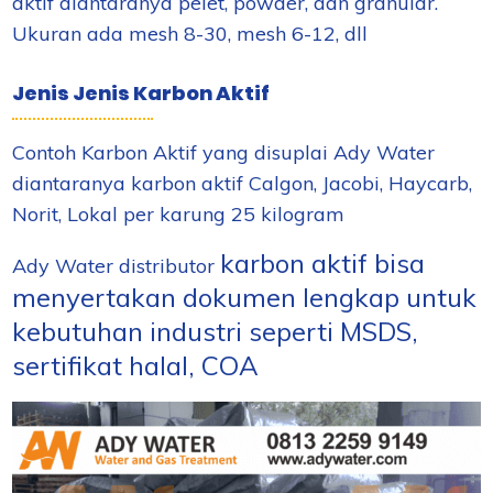
aktif diantaranya pelet, powder, dan granular.
Ukuran ada mesh 8-30, mesh 6-12, dll
Jenis Jenis Karbon Aktif
Contoh Karbon Aktif yang disuplai Ady Water
diantaranya karbon aktif Calgon, Jacobi, Haycarb,
Norit, Lokal per karung 25 kilogram
karbon aktif bisa
Ady Water distributor
menyertakan dokumen lengkap untuk
kebutuhan industri seperti MSDS,
sertifikat halal, COA