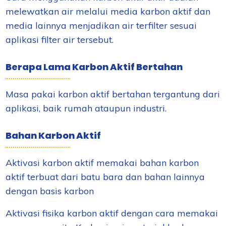
melewatkan air melalui media karbon aktif dan
media lainnya menjadikan air terfilter sesuai
aplikasi filter air tersebut.
Berapa Lama Karbon Aktif Bertahan
Masa pakai karbon aktif bertahan tergantung dari
aplikasi, baik rumah ataupun industri.
Bahan Karbon Aktif
Aktivasi karbon aktif memakai bahan karbon
aktif terbuat dari batu bara dan bahan lainnya
dengan basis karbon
Aktivasi fisika karbon aktif dengan cara memakai