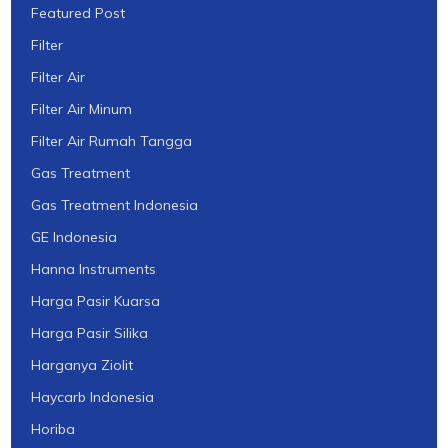
Featured Post
Filter
Filter Air
Filter Air Minum
Filter Air Rumah Tangga
Gas Treatment
Gas Treatment Indonesia
GE Indonesia
Hanna Instruments
Harga Pasir Kuarsa
Harga Pasir Silika
Harganya Ziolit
Haycarb Indonesia
Horiba