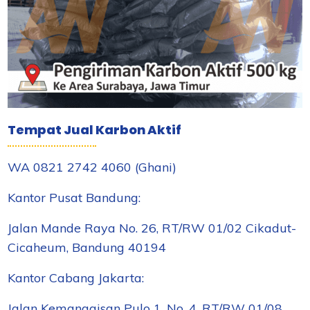
Tempat Jual Karbon Aktif
WA 0821 2742 4060 (Ghani)
Kantor Pusat Bandung:
Jalan Mande Raya No. 26, RT/RW 01/02 Cikadut-
Cicaheum, Bandung 40194
Kantor Cabang Jakarta:
Jalan Kemanggisan Pulo 1, No. 4, RT/RW 01/08,