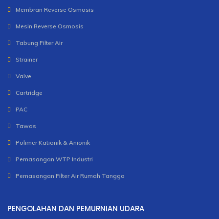
Membran Reverse Osmosis
Mesin Reverse Osmosis
Tabung Filter Air
Strainer
Valve
Cartridge
PAC
Tawas
Polimer Kationik & Anionik
Pemasangan WTP Industri
Pemasangan Filter Air Rumah Tangga
PENGOLAHAN DAN PEMURNIAN UDARA