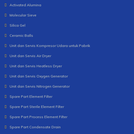
Activated Alumina
Molecular Sieve
Silica Gel
Ceramic Balls
Unit dan Servis Kompresor Udara untuk Pabrik
Unit dan Servis Air Dryer
Unit dan Servis Heatless Dryer
Unit dan Servis Oxygen Generator
Unit dan Servis Nitrogen Generator
Spare Part Element Filter
Spare Part Sterile Element Filter
Spare Part Process Element Filter
Spare Part Condensate Drain