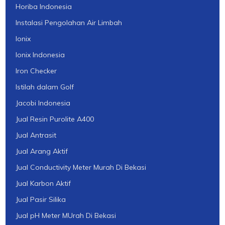
Horiba Indonesia
Instalasi Pengolahan Air Limbah
Ionix
Ionix Indonesia
Iron Checker
Istilah dalam Golf
Jacobi Indonesia
Jual Resin Purolite A400
Jual Antrasit
Jual Arang Aktif
Jual Conductivity Meter Murah Di Bekasi
Jual Karbon Aktif
Jual Pasir Silika
Jual pH Meter MUrah Di Bekasi