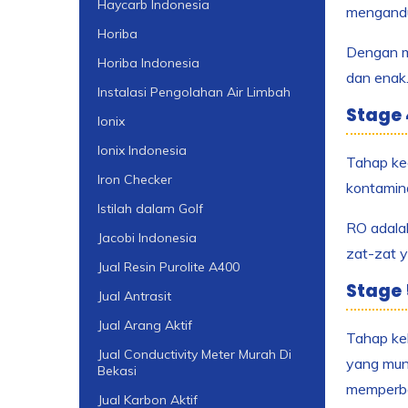
Haycarb Indonesia
mengandu
Horiba
Dengan me
Horiba Indonesia
dan enak
Instalasi Pengolahan Air Limbah
Stage 
Ionix
Ionix Indonesia
Tahap ke
Iron Checker
kontamina
Istilah dalam Golf
RO adala
Jacobi Indonesia
zat-zat y
Jual Resin Purolite A400
Stage 
Jual Antrasit
Jual Arang Aktif
Tahap kel
Jual Conductivity Meter Murah Di
yang mung
Bekasi
memperbai
Jual Karbon Aktif