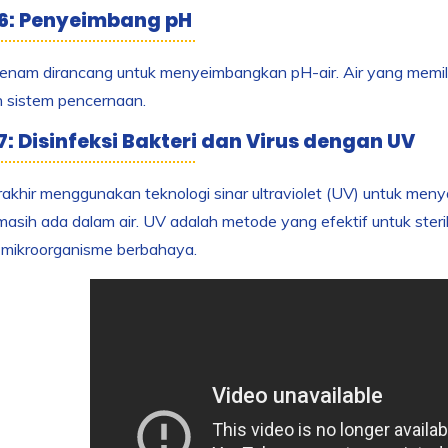
6: Penyeimbang pH
enam dirancang untuk menyeimbangkan pH-air. Air yang memi
n sistem pencernaan.
7: Disinfeksi Bakteri dan Virus dengan UV
akhir menggunakan teknologi sinar ultraviolet (UV) untuk men
asih ada dalam air. UV adalah metode yang efektif untuk steri
 mikroorganisme berbahaya.