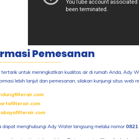
ormasi Pemesanan
 tertarik untuk meningkatkan kualitas air di rumah Anda, Ady Wa
ormasi lebih lanjut dan pemesanan, silakan kunjungi situs web r
ndungfilterair.com
artafilterair.com
rabayafilterair.com
a dapat menghubungi Ady Water langsung melalui nomor
0821