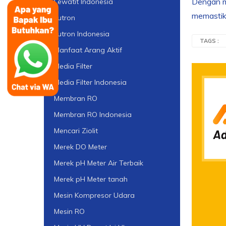
Dengan m
Lewatit Indonesia
memastik
Lutron
Lutron Indonesia
TAGS :
Manfaat Arang Aktif
Media Filter
Media Filter Indonesia
Membran RO
Membran RO Indonesia
Mencari Ziolit
Merek DO Meter
Merek pH Meter Air Terbaik
Merek pH Meter tanah
Mesin Kompresor Udara
Mesin RO