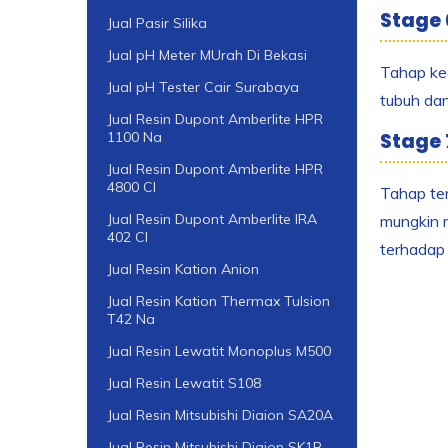
Stage 
Jual Pasir Silika
Jual pH Meter MUrah Di Bekasi
Tahap ke
Jual pH Tester Cair Surabaya
tubuh da
Jual Resin Dupont Amberlite HPR
Stage 
1100 Na
Jual Resin Dupont Amberlite HPR
4800 Cl
Tahap ter
Jual Resin Dupont Amberlite IRA
mungkin m
402 Cl
terhadap
Jual Resin Kation Anion
Jual Resin Kation Thermax Tulsion
T42 Na
Jual Resin Lewatit Monoplus M500
Jual Resin Lewatit S108
Jual Resin Mitsubishi Diaion SA20A
Jual Resin Mitsubishi Diaion SK1B