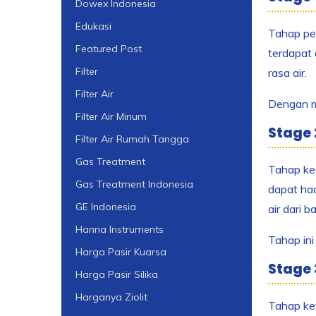
Dowex Indonesia
Edukasi
Tahap per
Featured Post
terdapat 
Filter
rasa air.
Filter Air
Dengan me
Filter Air Minum
Stage 
Filter Air Rumah Tangga
Gas Treatment
Tahap ked
Gas Treatment Indonesia
dapat had
GE Indonesia
air dari 
Hanna Instruments
Tahap ini
Harga Pasir Kuarsa
Stage 
Harga Pasir Silika
Harganya Ziolit
Tahap ket