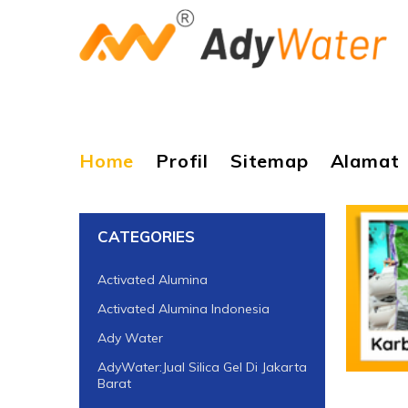
Home
Profil
Sitemap
Alamat
CATEGORIES
Activated Alumina
Activated Alumina Indonesia
Ady Water
AdyWater:Jual Silica Gel Di Jakarta
Barat