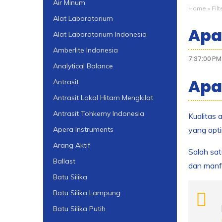
Air Minum
Home
»
Filt
Alat Laboratorium
Apa
Alat Laboratorium Indonesia
Amberlite Indonesia
7:37:00 PM
Analytical Balance
Apa
Antrasit
Antrasit Lokal Hitam Mengkilat
Antrasit Tohkemy Indonesia
Kualitas 
yang opti
Apera Instruments
Arang Aktif
Salah satu
Ballast
dan manf
Batu Silika
Batu Silika Lampung
Batu Silika Putih