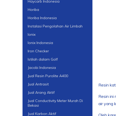
Haycarb Indonesia
Horiba
Horiba Indonesia
Instalasi Pengolahan Air Limbah
Ionix
Ionix Indonesia
Iron Checker
Istilah dalam Golf
Jacobi Indonesia
Jual Resin Purolite A400
Jual Antrasit
Resin kat
Jual Arang Aktif
Resin ini
Jual Conductivity Meter Murah Di
air yang 
Bekasi
Jual Karbon Aktif
Oleh kare