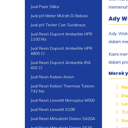
memenuhi 
Jual Pasir Silika
Jual pH Meter MUrah Di Bekasi
Ady Wa
Jual pH Tester Cair Surabaya
Ady Water
Jual Resin Dupont Amberlite HPR
1100 Na
dalam men
Jual Resin Dupont Amberlite HPR
4800 Cl
Kami mena
dalam pro
Jual Resin Dupont Amberlite IRA
402 Cl
Merek y
Jual Resin Kation Anion
Jual Resin Kation Thermax Tulsion
Flo
T42 Na
Du
Jual Resin Lewatit Monoplus M500
Le
Jual Resin Lewatit S108
Tri
Jual Resin Mitsubishi Diaion SA20A
Su
Jual Resin Mitsubishi Diaion SK1B