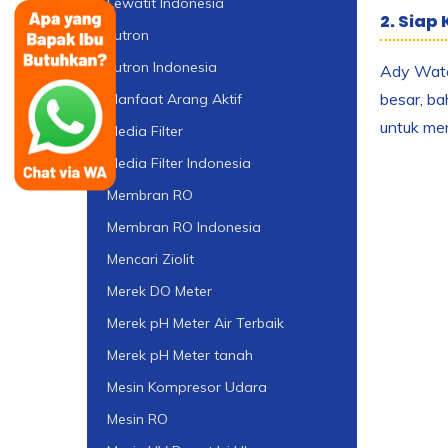
Lewatit Indonesia
2. Siap 
Lutron
Lutron Indonesia
Ady Water
besar, ba
Manfaat Arang Aktif
untuk men
Media Filter
Media Filter Indonesia
Membran RO
Membran RO Indonesia
Mencari Ziolit
Merek DO Meter
Merek pH Meter Air Terbaik
Merek pH Meter tanah
Mesin Kompresor Udara
Mesin RO