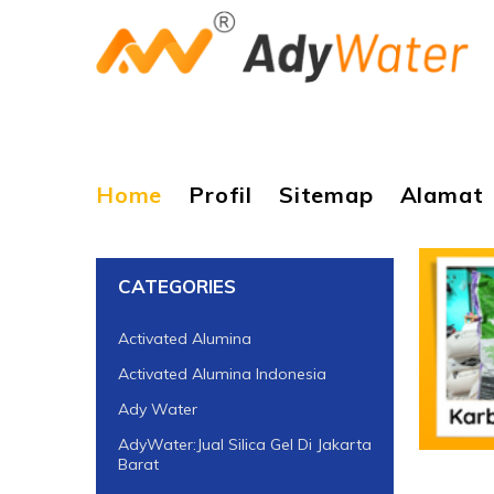
Home
Profil
Sitemap
Alamat
CATEGORIES
Activated Alumina
Activated Alumina Indonesia
Ady Water
AdyWater:Jual Silica Gel Di Jakarta
Barat