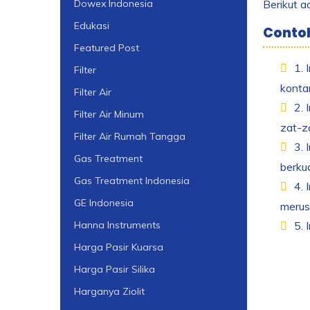
Berikut a
Dowex Indonesia
Edukasi
Contoh
Featured Post
1. 
Filter
konta
Filter Air
2. 
Filter Air Minum
zat-z
Filter Air Rumah Tangga
3. 
Gas Treatment
berkua
Gas Treatment Indonesia
4. 
GE Indonesia
merusa
5. 
Hanna Instruments
Harga Pasir Kuarsa
Harga Pasir Silika
Harganya Ziolit