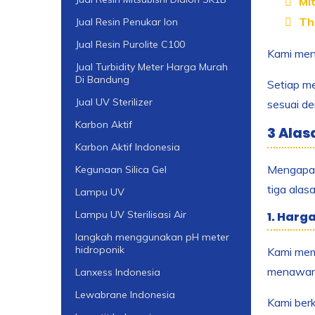
Mit
Th
Jual Resin Penukar Ion
Jual Resin Purolite C100
Kami men
Jual Turbidity Meter Harga Murah
Di Bandung
Setiap me
Jual UV Sterilizer
sesuai de
Karbon Aktif
3 Alas
Karbon Aktif Indonesia
Mengapa A
Kegunaan Silica Gel
tiga alas
Lampu UV
Lampu UV Sterilisasi Air
1. Harg
langkah menggunakan pH meter
hidroponik
Kami mema
menawarka
Lanxess Indonesia
Lewabrane Indonesia
Kami ber