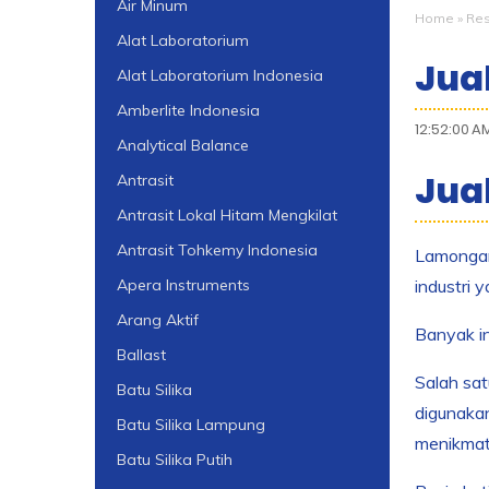
Air Minum
Home
»
Res
Alat Laboratorium
Jual
Alat Laboratorium Indonesia
Amberlite Indonesia
12:52:00 A
Analytical Balance
Jua
Antrasit
Antrasit Lokal Hitam Mengkilat
Antrasit Tohkemy Indonesia
Lamongan 
industri 
Apera Instruments
Arang Aktif
Banyak in
Ballast
Salah sat
Batu Silika
digunakan
Batu Silika Lampung
menikmati
Batu Silika Putih