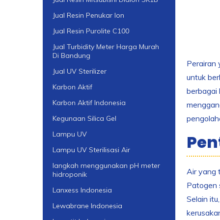
Jual Resin Penukar Ion
Jual Resin Purolite C100
Jual Turbidity Meter Harga Murah
Di Bandung
Perairan 
Jual UV Sterilizer
untuk ber
Karbon Aktif
berbagai 
Karbon Aktif Indonesia
menggang
pengolaha
Kegunaan Silica Gel
Lampu UV
Pen
Lampu UV Sterilisasi Air
langkah menggunakan pH meter
Air yang 
hidroponik
Patogen s
Lanxess Indonesia
Selain it
Lewabrane Indonesia
kerusakan