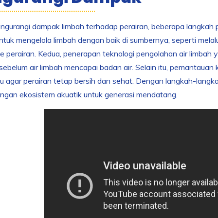
gurangi dampak limbah terhadap perairan, beberapa langkah p
ntuk mengelola limbah dengan baik di sumbernya, seperti mela
e perairan. Kedua, penerapan teknologi pengolahan air limbah
ebelum air limbah mencapai badan air. Selain itu, pemantauan k
agar perairan tetap bersih dan sehat. Dengan langkah-langkah 
ngan ekosistem akuatik untuk generasi mendatang.