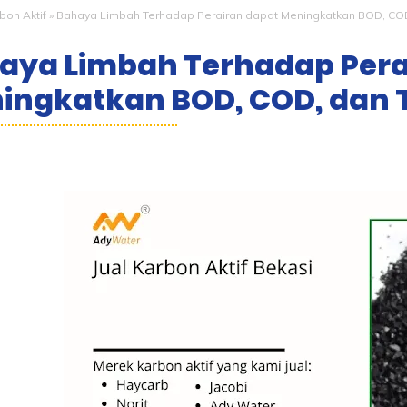
bon Aktif
»
Bahaya Limbah Terhadap Perairan dapat Meningkatkan BOD, COD
aya Limbah Terhadap Pera
ingkatkan BOD, COD, dan T