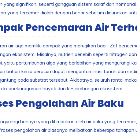
 yang signifikan, seperti gangguan sistem saraf dan hormonal.
iran yang tercemar diolah dengan benar sebelum digunakan unt
pak Pencemaran Air Ter
n air juga memiliki dampak yang merugikan bagi . Zat pence
gan ekosistem. Misalnya, nutrien berlebih seperti nitrogen da
si, yaitu pertumbuhan alga yang berlebihan yang mengurangi 
dan bahan kimia beracun dapat mengontaminasi tanah dan sedi
antung pada substrat tersebut. Akibatnya, seluruh rantai ma
n keanekaragaman hayati dan keseimbangan ekosistem.
ses Pengolahan Air Baku
gurangi bahaya yang ditimbulkan oleh air baku yang tercemar
Proses pengolahan air biasanya melibatkan beberapa tahapan 