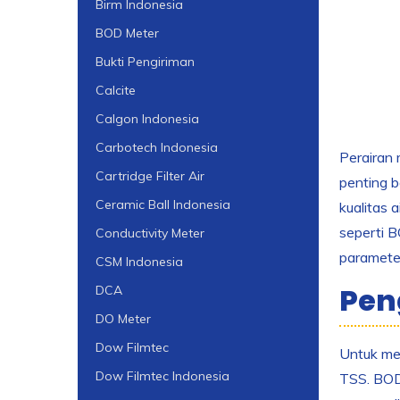
Birm Indonesia
BOD Meter
Bukti Pengiriman
Calcite
Calgon Indonesia
Carbotech Indonesia
Perairan
Cartridge Filter Air
penting b
Ceramic Ball Indonesia
kualitas 
seperti 
Conductivity Meter
parameter
CSM Indonesia
Pen
DCA
DO Meter
Dow Filmtec
Untuk me
Dow Filmtec Indonesia
TSS. BOD,