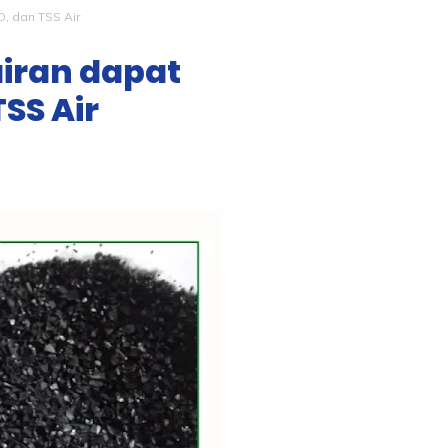
, dan TSS Air
iran dapat
SS Air