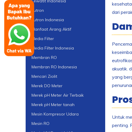
Lewatit Indonesia
kesehatan
Lutron
dari pera
Lutron Indonesia
Dam
Manfaat Arang Aktif
Media Filter
Pencemara
Media Filter Indonesia
keseimban
Membran RO
eutrofika
Membran RO Indonesia
akuatik. 
Mencari Ziolit
yang berg
penuruna
Merek DO Meter
Merek pH Meter Air Terbaik
Pro
Merek pH Meter tanah
Mesin Kompresor Udara
Untuk men
Mesin RO
penting. 