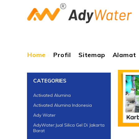
Home
Profil
Sitemap
Alamat
CATEGORIES
Activated Alumina
Activated Alumina Indonesia
Ady Water
AdyWater:Jual Silica Gel Di Jakarta
Barat