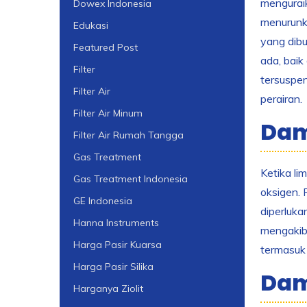
menguraik
Dowex Indonesia
menurunk
Edukasi
yang dib
Featured Post
ada, baik
Filter
tersuspen
Filter Air
perairan.
Filter Air Minum
Dam
Filter Air Rumah Tangga
Gas Treatment
Ketika li
Gas Treatment Indonesia
oksigen.
GE Indonesia
diperluka
Hanna Instruments
mengakiba
Harga Pasir Kuarsa
termasuk 
Harga Pasir Silika
Dam
Harganya Ziolit