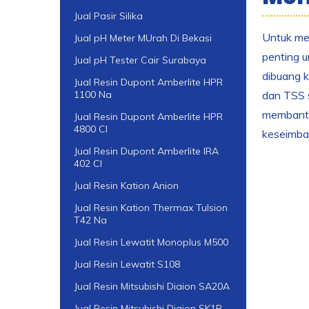
Jual Pasir Silika
Untuk men
Jual pH Meter MUrah Di Bekasi
penting u
Jual pH Tester Cair Surabaya
dibuang k
Jual Resin Dupont Amberlite HPR
dan TSS s
1100 Na
membantu 
Jual Resin Dupont Amberlite HPR
4800 Cl
keseimba
Jual Resin Dupont Amberlite IRA
402 Cl
Jual Resin Kation Anion
Jual Resin Kation Thermax Tulsion
T42 Na
Jual Resin Lewatit Monoplus M500
Jual Resin Lewatit S108
Jual Resin Mitsubishi Diaion SA20A
Jual Resin Mitsubishi Diaion SK1B