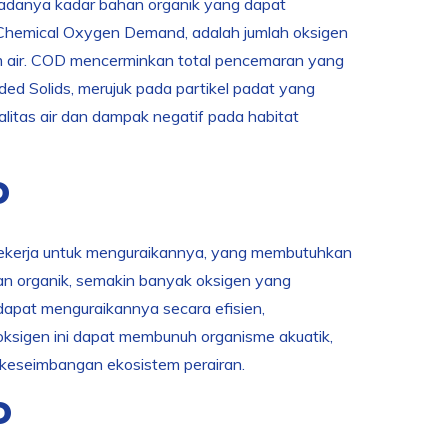
 adanya kadar bahan organik yang dapat
 Chemical Oxygen Demand, adalah jumlah oksigen
m air. COD mencerminkan total pencemaran yang
ded Solids, merujuk pada partikel padat yang
itas air dan dampak negatif pada habitat
D
 bekerja untuk menguraikannya, yang membutuhkan
an organik, semakin banyak oksigen yang
k dapat menguraikannya secara efisien,
oksigen ini dapat membunuh organisme akuatik,
 keseimbangan ekosistem perairan.
D