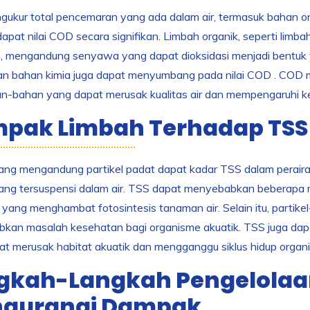
ukur total pencemaran yang ada dalam air, termasuk bahan or
dapat nilai COD secara signifikan. Limbah organik, seperti limba
, mengandung senyawa yang dapat dioksidasi menjadi bentuk ya
an bahan kimia juga dapat menyumbang pada nilai COD . COD m
an-bahan yang dapat merusak kualitas air dan mempengaruhi k
pak Limbah Terhadap TSS
ng mengandung partikel padat dapat kadar TSS dalam perairan. 
yang tersuspensi dalam air. TSS dapat menyebabkan beberapa 
, yang menghambat fotosintesis tanaman air. Selain itu, partikel
kan masalah kesehatan bagi organisme akuatik. TSS juga dapa
t merusak habitat akuatik dan mengganggu siklus hidup organ
gkah-Langkah Pengelolaa
gurangi Dampak