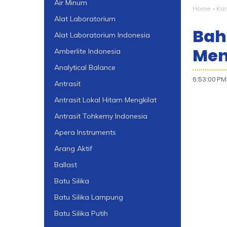
Air Minum
Home
»
Kar
Alat Laboratorium
Bah
Alat Laboratorium Indonesia
Men
Amberlite Indonesia
Analytical Balance
6:53:00 PM
Antrasit
Antrasit Lokal Hitam Mengkilat
Antrasit Tohkemy Indonesia
Apera Instruments
Arang Aktif
Ballast
Batu Silika
Batu Silika Lampung
Batu Silika Putih