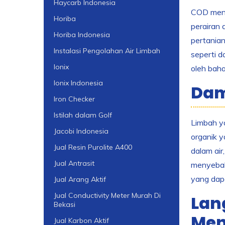
Haycarb Indonesia
COD meng
Horiba
perairan 
Horiba Indonesia
pertanian
Instalasi Pengolahan Air Limbah
seperti d
Ionix
oleh bah
Ionix Indonesia
Dam
Iron Checker
Istilah dalam Golf
Limbah ya
Jacobi Indonesia
organik 
Jual Resin Purolite A400
dalam air
Jual Antrasit
menyebab
yang dapa
Jual Arang Aktif
Jual Conductivity Meter Murah Di
Lan
Bekasi
Men
Jual Karbon Aktif