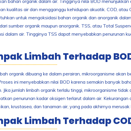
an bahan organik dalam air. Tingginya nilai BOD menunjukkan
an kualitas air dan mengganggu kehidupan akuatik. COD, atau
utuhkan untuk mengoksidasi bahan organik dan anorganik dala
 dari sumber organik maupun anorganik. TSS, atau Total Suspen
si dalam air. Tingginya TSS dapat menyebabkan penurunan kual
pak Limbah Terhadap BO
mbah organik dibuang ke dalam perairan, mikroorganisme akan
 Proses ini menyebabkan nilai BOD karena semakin banyak bah
n. Jika jumlah limbah organik terlalu tinggi, mikroorganisme tida
tkan penurunan kadar oksigen terlarut dalam air. Kekurangan 
ikan, krustasea, dan tanaman air, yang pada akhirnya merusak
pak Limbah Terhadap CO