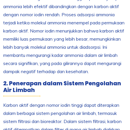
ammonia lebih efektif dibandingkan dengan karbon aktif
dengan nomor iodin rendah. Proses adsorpsi ammonia
terjadi ketika molekul ammonia menempel pada permukaan
karbon aktif. Nomor iodin menunjukkan bahwa karbon aktif
memiliki luas permukaan yang lebih besar, memungkinkan
lebih banyak molekul ammonia untuk diadsorpsi. Ini
membantu mengurangi kadar ammonia dalam air limbah
secara signifikan, yang pada gilirannya dapat mengurangi
dampak negatif terhadap dan kesehatan.
2. Penerapan dalam Sistem Pengolahan
Air Limbah
Karbon aktif dengan nomor iodin tinggi dapat diterapkan
dalam berbagai sistem pengolahan air limbah, termasuk
sistem filtrasi dan bioreaktor. Dalam sistem filtrasi, karbon
aktif ditempatkan dalam filter di mana air limbah dialirkan