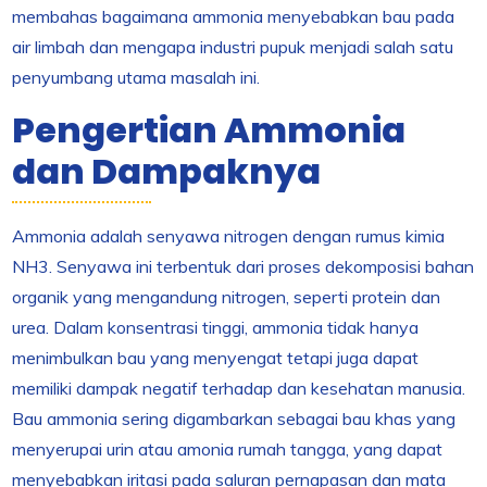
membahas bagaimana ammonia menyebabkan bau pada
air limbah dan mengapa industri pupuk menjadi salah satu
penyumbang utama masalah ini.
Pengertian Ammonia
dan Dampaknya
Ammonia adalah senyawa nitrogen dengan rumus kimia
NH3. Senyawa ini terbentuk dari proses dekomposisi bahan
organik yang mengandung nitrogen, seperti protein dan
urea. Dalam konsentrasi tinggi, ammonia tidak hanya
menimbulkan bau yang menyengat tetapi juga dapat
memiliki dampak negatif terhadap dan kesehatan manusia.
Bau ammonia sering digambarkan sebagai bau khas yang
menyerupai urin atau amonia rumah tangga, yang dapat
menyebabkan iritasi pada saluran pernapasan dan mata