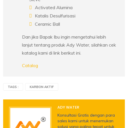
Activated Alumina
Katalis Desulfurisasi
Ceramic Ball
Dan jika Bapak Ibu ingin mengetahui lebih
lanjut tentang produk Ady Water, silahkan cek
katalog kami di link berikut ini.
Catalog
TAGS :
KARBON AKTIF
ADY WATER
Konsultasi Gratis dengan para
sales kami untuk menemukan
solusi yang paling tepat untuk