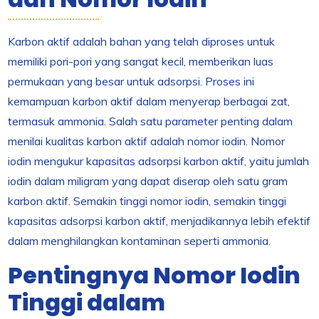
Karbon aktif adalah bahan yang telah diproses untuk
memiliki pori-pori yang sangat kecil, memberikan luas
permukaan yang besar untuk adsorpsi. Proses ini
kemampuan karbon aktif dalam menyerap berbagai zat,
termasuk ammonia. Salah satu parameter penting dalam
menilai kualitas karbon aktif adalah nomor iodin. Nomor
iodin mengukur kapasitas adsorpsi karbon aktif, yaitu jumlah
iodin dalam miligram yang dapat diserap oleh satu gram
karbon aktif. Semakin tinggi nomor iodin, semakin tinggi
kapasitas adsorpsi karbon aktif, menjadikannya lebih efektif
dalam menghilangkan kontaminan seperti ammonia.
Pentingnya Nomor Iodin
Tinggi dalam