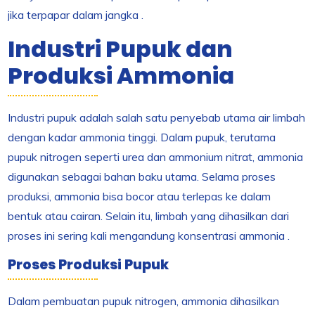
jika terpapar dalam jangka .
Industri Pupuk dan
Produksi Ammonia
Industri pupuk adalah salah satu penyebab utama air limbah
dengan kadar ammonia tinggi. Dalam pupuk, terutama
pupuk nitrogen seperti urea dan ammonium nitrat, ammonia
digunakan sebagai bahan baku utama. Selama proses
produksi, ammonia bisa bocor atau terlepas ke dalam
bentuk atau cairan. Selain itu, limbah yang dihasilkan dari
proses ini sering kali mengandung konsentrasi ammonia .
Proses Produksi Pupuk
Dalam pembuatan pupuk nitrogen, ammonia dihasilkan