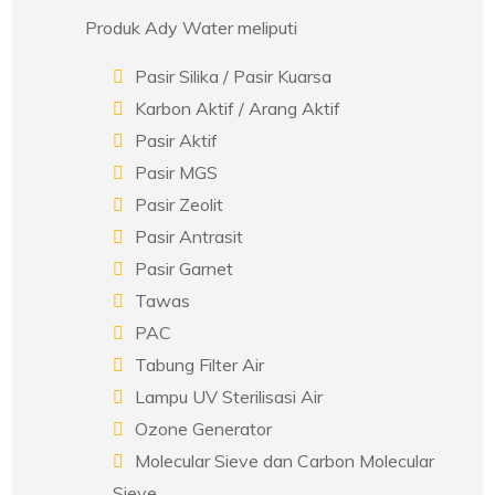
Produk Ady Water meliputi
Pasir Silika / Pasir Kuarsa
Karbon Aktif / Arang Aktif
Pasir Aktif
Pasir MGS
Pasir Zeolit
Pasir Antrasit
Pasir Garnet
Tawas
PAC
Tabung Filter Air
Lampu UV Sterilisasi Air
Ozone Generator
Molecular Sieve dan Carbon Molecular
Sieve