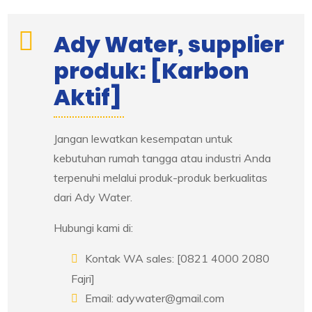
Ady Water, supplier
produk: [Karbon
Aktif]
Jangan lewatkan kesempatan untuk
kebutuhan rumah tangga atau industri Anda
terpenuhi melalui produk-produk berkualitas
dari Ady Water.
Hubungi kami di:
Kontak WA sales: [0821 4000 2080
Fajri]
Email: adywater@gmail.com