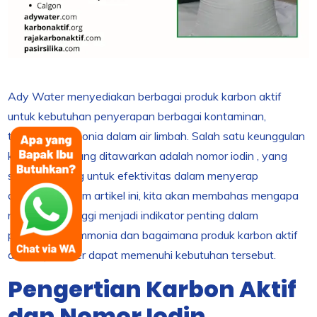
Ady Water menyediakan berbagai produk karbon aktif
untuk kebutuhan penyerapan berbagai kontaminan,
termasuk ammonia dalam air limbah. Salah satu keunggulan
karbon aktif yang ditawarkan adalah nomor iodin , yang
sangat penting untuk efektivitas dalam menyerap
ammonia. Dalam artikel ini, kita akan membahas mengapa
nomor iodin tinggi menjadi indikator penting dalam
penyerapan ammonia dan bagaimana produk karbon aktif
dari Ady Water dapat memenuhi kebutuhan tersebut.
Pengertian Karbon Aktif
dan Nomor Iodin