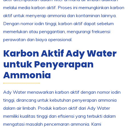
melalui media karbon aktif. Proses ini memungkinkan karbon
aktif untuk menyerap ammonia dan kontaminan lainnya.
Dengan nomor iodin tinggi, karbon aktif dapat sebelum
memerlukan atau penggantian, mengurangi frekuensi
perawatan dan biaya operasional.
Karbon Aktif Ady Water
untuk Penyerapan
Ammonia
Ady Water menawarkan karbon aktif dengan nomor iodin
tinggi, dirancang untuk kebutuhan penyerapan ammonia
dalam air limbah. Produk karbon aktif dari Ady Water
memiliki kualitas tinggi dan efisiensi yang terbukti dalam
mengatasi masalah pencemaran ammonia. Kami