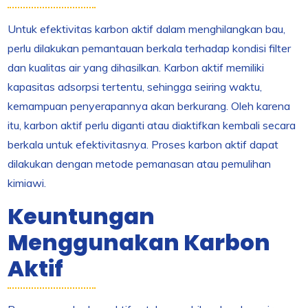
Untuk efektivitas karbon aktif dalam menghilangkan bau,
perlu dilakukan pemantauan berkala terhadap kondisi filter
dan kualitas air yang dihasilkan. Karbon aktif memiliki
kapasitas adsorpsi tertentu, sehingga seiring waktu,
kemampuan penyerapannya akan berkurang. Oleh karena
itu, karbon aktif perlu diganti atau diaktifkan kembali secara
berkala untuk efektivitasnya. Proses karbon aktif dapat
dilakukan dengan metode pemanasan atau pemulihan
kimiawi.
Keuntungan
Menggunakan Karbon
Aktif