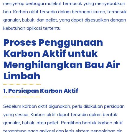
menyerap berbagai molekul, termasuk yang menyebabkan
bau. Karbon aktif tersedia dalam berbagai ukuran, termasuk
granular, bubuk, dan pellet, yang dapat disesuaikan dengan
kebutuhan aplikasi tertentu.
Proses Penggunaan
Karbon Aktif untuk
Menghilangkan Bau Air
Limbah
1. Persiapan Karbon Aktif
Sebelum karbon aktif digunakan, perlu dilakukan persiapan
yang sesuai. Karbon aktif dapat tersedia dalam bentuk
granular, bubuk, atau pellet. Pemilihan bentuk karbon aktif
tergantung pada aplikasi dan jenis sistem pengolahan air