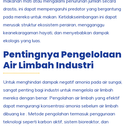
makanan mati atau mengalami penurunan jumlah secara
drastis, ini dapat mempengaruhi predator yang bergantung
pada mereka untuk makan. Ketidakseimbangan ini dapat
merusak struktur ekosistem perairan, mengganggu
keanekaragaman hayati, dan menyebabkan dampak
ekologis yang luas.
Pentingnya Pengelolaan
Air Limbah Industri
Untuk menghindari dampak negatif amonia pada air sungai,
sangat penting bagi industri untuk mengelola air limbah
mereka dengan benar. Pengolahan air limbah yang efektif
dapat mengurangi konsentrasi amonia sebelum air limbah
dibuang ke . Metode pengolahan termasuk penggunaan
teknologi seperti karbon aktif, sistem bioreaktor, dan