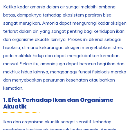
Ketika kadar amonia dalam air sungai melebihi ambang
batas, dampaknya terhadap ekosistem perairan bisa
sangat merugikan. Amonia dapat mengurangi kadar oksigen
terlarut dalam air, yang sangat penting bagi kehidupan ikan
dan organisme akuatik lainnya. Proses ini dikenal sebagai
hipoksia, di mana kekurangan oksigen menyebabkan stres
pada makhluk hidup dan dapat mengakibatkan kematian
massal. Selain itu, amonia juga dapat beracun bagi ikan dan
makhluk hidup lainnya, mengganggu fungsi fisiologis mereka
dan menyebabkan penurunan kesehatan atau bahkan
kematian.
1. Efek Terhadap Ikan dan Organisme
Akuatik
Ikan dan organisme akuatik sangat sensitif terhadap
perubahan kualitas air, termasuk kadar amonia. Amonia