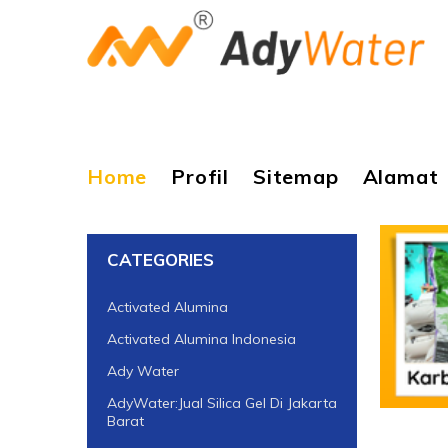
Home
Profil
Sitemap
Alamat
CATEGORIES
Activated Alumina
Activated Alumina Indonesia
Ady Water
AdyWater:Jual Silica Gel Di Jakarta
Barat