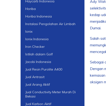
Ady Water
Haycarb Indonesia
selektivi
Horiba
kedap uda
Horiba Indonesia
menjadika
Instalasi Pengolahan Air Limbah
Dumai.
Ionix
Salah sat
Ionix Indonesia
memungkin
Iron Checker
mencegah 
Istilah dalam Golf
Sebagai c
Jacobi Indonesia
Dengan me
Jual Resin Purolite A400
kemasan k
Jual Antrasit
oksigen m
Jual Arang Aktif
Jual Conductivity Meter Murah Di
Bekasi
Jual Karbon Aktif