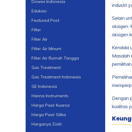
Dowex Indonesia
industri 
Edukasi
Selain un
Featured Post
oksigen. 
Filter
oksigen l
Filter Air
Kendala u
Filter Air Minum
Masalah i
Filter Air Rumah Tangga
pemilihan
Gas Treatment
Pemelihar
Gas Treatment Indonesia
memperpan
GE Indonesia
Hanna Instruments
Dengan pe
Harga Pasir Kuarsa
kualitas 
Harga Pasir Silika
Keungg
Harganya Ziolit