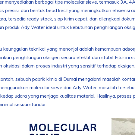
 menyediakan berbagai tipe molecular sieve, termasuk 3A, 4A,
tas presisi, dan bentuk bead kecil yang meningkatkan efisiensi
ra, tersedia ready stock, siap kirim cepat, dan dilengkapi dok
n produk Ady Water ideal untuk kebutuhan penghilangan oksigen d
u keunggulan teknikal yang menonjol adalah kemampuan adsorps
kan penghilangan oksigen secara efektif dan stabil. Fitur ini 
oksidasi dalam proses industri yang sensitif terhadap oksigen
ontoh, sebuah pabrik kimia di Dumai mengalami masalah konta
nggunakan molecular sieve dari Ady Water, masalah tersebut b
edap udara yang menjaga kualitas material. Hasilnya, proses p
inimal sesuai standar.