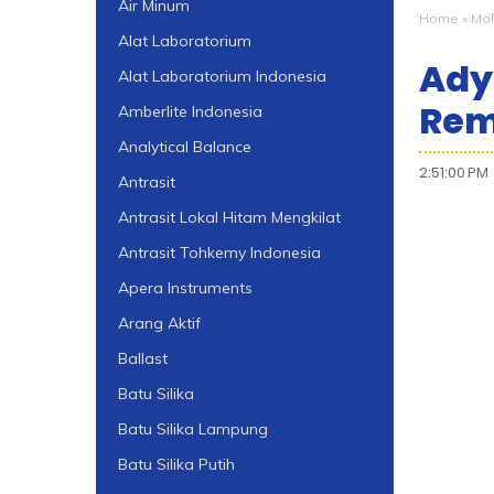
Air Minum
Home
»
Mol
Alat Laboratorium
Ady
Alat Laboratorium Indonesia
Rem
Amberlite Indonesia
Analytical Balance
2:51:00 PM
Antrasit
Antrasit Lokal Hitam Mengkilat
Antrasit Tohkemy Indonesia
Apera Instruments
Arang Aktif
Ballast
Batu Silika
Batu Silika Lampung
Batu Silika Putih