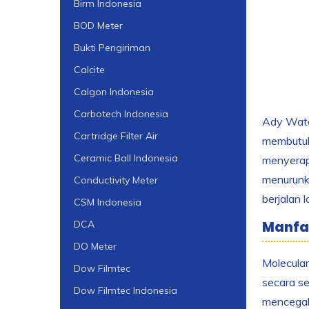
Birm Indonesia
BOD Meter
Bukti Pengiriman
Calcite
Calgon Indonesia
Carbotech Indonesia
Ady Water
Cartridge Filter Air
membutuhk
Ceramic Ball Indonesia
menyerap 
menurunka
Conductivity Meter
berjalan 
CSM Indonesia
Manfaa
DCA
DO Meter
Molecular
Dow Filmtec
secara se
Dow Filmtec Indonesia
mencegah 