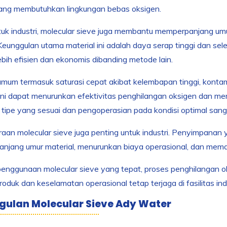
yang membutuhkan lingkungan bebas oksigen.
tuk industri, molecular sieve juga membantu memperpanjang umur
Keunggulan utama material ini adalah daya serap tinggi dan sele
ebih efisien dan ekonomis dibanding metode lain.
mum termasuk saturasi cepat akibat kelembapan tinggi, kontamin
ni dapat menurunkan efektivitas penghilangan oksigen dan meme
 tipe yang sesuai dan pengoperasian pada kondisi optimal sang
aan molecular sieve juga penting untuk industri. Penyimpanan 
jang umur material, menurunkan biaya operasional, dan memas
nggunaan molecular sieve yang tepat, proses penghilangan ok
produk dan keselamatan operasional tetap terjaga di fasilitas ind
ulan Molecular Sieve Ady Water