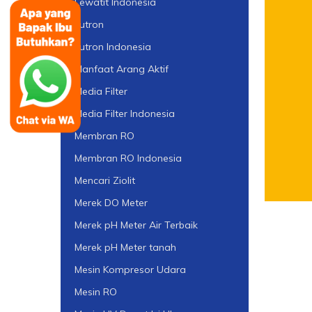
Lewatit Indonesia
Lutron
Lutron Indonesia
Manfaat Arang Aktif
Media Filter
Media Filter Indonesia
Membran RO
Membran RO Indonesia
Mencari Ziolit
Merek DO Meter
Merek pH Meter Air Terbaik
Merek pH Meter tanah
Mesin Kompresor Udara
Mesin RO