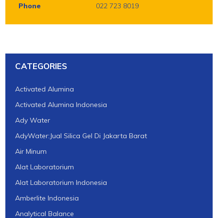
Phone
022 723 8019
CATEGORIES
Activated Alumina
Activated Alumina Indonesia
Ady Water
AdyWater:Jual Silica Gel Di Jakarta Barat
Air Minum
Alat Laboratorium
Alat Laboratorium Indonesia
Amberlite Indonesia
Analytical Balance