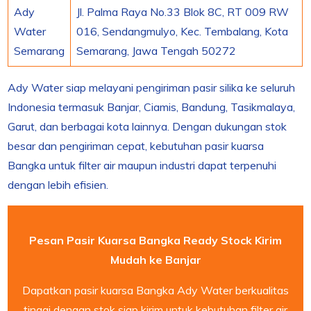
Ady
Jl. Palma Raya No.33 Blok 8C, RT 009 RW
Water
016, Sendangmulyo, Kec. Tembalang, Kota
Semarang
Semarang, Jawa Tengah 50272
Ady Water siap melayani pengiriman pasir silika ke seluruh
Indonesia termasuk Banjar, Ciamis, Bandung, Tasikmalaya,
Garut, dan berbagai kota lainnya. Dengan dukungan stok
besar dan pengiriman cepat, kebutuhan pasir kuarsa
Bangka untuk filter air maupun industri dapat terpenuhi
dengan lebih efisien.
Pesan Pasir Kuarsa Bangka Ready Stock Kirim
Mudah ke Banjar
Dapatkan pasir kuarsa Bangka Ady Water berkualitas
tinggi dengan stok siap kirim untuk kebutuhan filter air