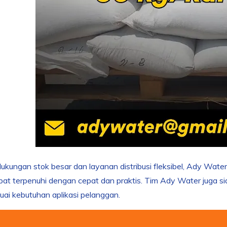
kungan stok besar dan layanan distribusi fleksibel, Ady Water
at terpenuhi dengan cepat dan praktis. Tim Ady Water juga si
ai kebutuhan aplikasi pelanggan.