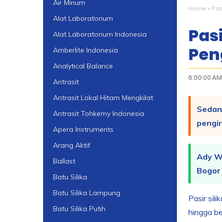
Air Minum
Home
»
Pasi
Alat Laboratorium
Pas
Alat Laboratorium Indonesia
Pen
Amberlite Indonesia
Analytical Balance
6:00:00 AM
Antrasit
Antrasit Lokal Hitam Mengkilat
Sedang
Antrasit Tohkemy Indonesia
pengi
Apera Instruments
Arang Aktif
Ady Wa
Ballast
Bogor 
Batu Silika
Batu Silika Lampung
Pasir sil
Batu Silika Putih
hingga be