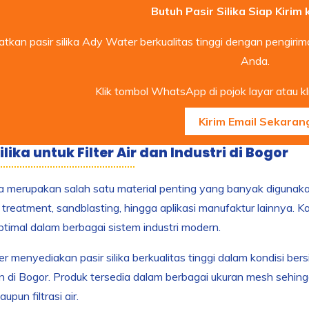
Butuh Pasir Silika Siap Kirim
tkan pasir silika Ady Water berkualitas tinggi dengan pengiriman
Anda.
Klik tombol WhatsApp di pojok layar atau kli
Kirim Email Sekaran
ilika untuk Filter Air dan Industri di Bogor
ika merupakan salah satu material penting yang banyak digunakan
r treatment, sandblasting, hingga aplikasi manufaktur lainnya. 
ptimal dalam berbagai sistem industri modern.
 menyediakan pasir silika berkualitas tinggi dalam kondisi be
 di Bogor. Produk tersedia dalam berbagai ukuran mesh sehing
aupun filtrasi air.