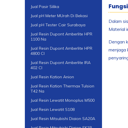
Fungsi 
Jual Pasir Silika
Jual pH Meter MUrah Di Bekasi
Dalam sis
Jual pH Tester Cair Surabaya
Material 
Jual Resin Dupont Amberlite HPR
1100 Na
Dengan ku
Jual Resin Dupont Amberlite HPR
menjaga k
4800 Cl
penyaring
Jual Resin Dupont Amberlite IRA
402 Cl
Jual Resin Kation Anion
Jual Resin Kation Thermax Tulsion
T42 Na
Jual Resin Lewatit Monoplus M500
Jual Resin Lewatit S108
Jual Resin Mitsubishi Diaion SA20A
Jual Resin Mitsubishi Diaion SK1B