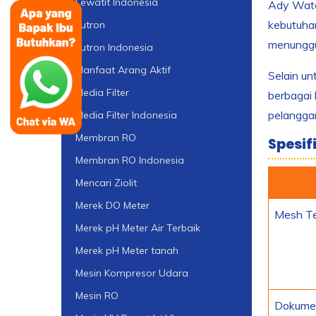
Lewatit Indonesia
Ady Wate
kebutuha
Lutron
menunggu
Lutron Indonesia
Manfaat Arang Aktif
Selain un
Media Filter
berbagai 
pelangga
Media Filter Indonesia
Membran RO
Spesif
Membran RO Indonesia
Mencari Ziolit
Merek DO Meter
Mesh Te
Merek pH Meter Air Terbaik
Merek pH Meter tanah
Mesin Kompresor Udara
Mesin RO
Dokume