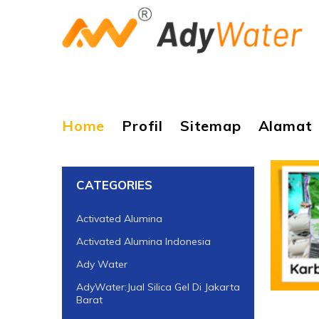
Home
Profil
Sitemap
Alamat
CATEGORIES
Activated Alumina
Activated Alumina Indonesia
Ady Water
AdyWater:Jual Silica Gel Di Jakarta
Barat