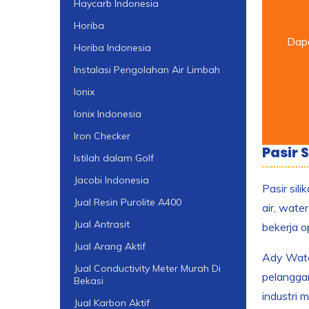
Haycarb Indonesia
Horiba
Dapa
Horiba Indonesia
Instalasi Pengolahan Air Limbah
Ionix
Ionix Indonesia
Iron Checker
Pasir S
Istilah dalam Golf
Jacobi Indonesia
Pasir sil
Jual Resin Purolite A400
air, wate
Jual Antrasit
bekerja o
Jual Arang Aktif
Ady Water
Jual Conductivity Meter Murah Di
pelanggan
Bekasi
industri m
Jual Karbon Aktif