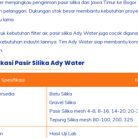
r menjangkau pengiriman pasir silika dari Jawa Timur ke Bog
n pelanggan. Dukungan stok besar membantu kebutuhan proyek 
 lama.
tuk kebutuhan filter air, pasir silika Ady Water juga cocok digun
kebutuhan industri lainnya. Tim Ady Water siap membantu kons
n.
ikasi Pasir Silika Ady Water
Spesifikasi
K
rsedia
Batu Silika
Gravel Silika
Pasir Silika mesh 4-8, 8-16, 14-20, 20-
Tepung Silika mesh 80-100, 200, 325
n
Hasil Uji Lab