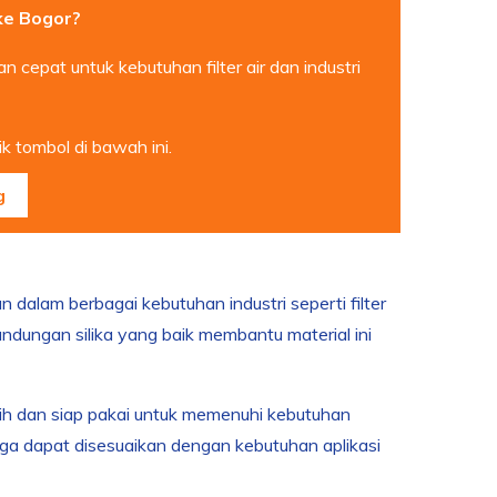
 ke Bogor?
 cepat untuk kebutuhan filter air dan industri
k tombol di bawah ini.
g
 dalam berbagai kebutuhan industri seperti filter
Kandungan silika yang baik membantu material ini
rsih dan siap pakai untuk memenuhi kebutuhan
ga dapat disesuaikan dengan kebutuhan aplikasi