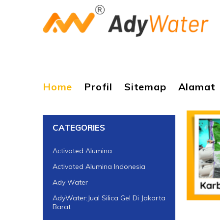
Home
Profil
Sitemap
Alamat
CATEGORIES
Activated Alumina
Activated Alumina Indonesia
Ady Water
AdyWater:Jual Silica Gel Di Jakarta
Barat