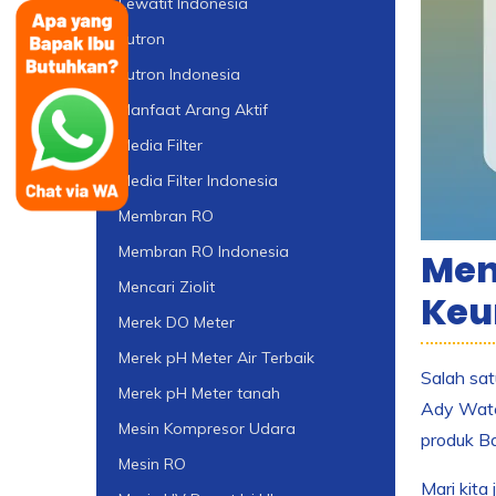
Lewatit Indonesia
Lutron
Lutron Indonesia
Manfaat Arang Aktif
Media Filter
Media Filter Indonesia
Membran RO
Membran RO Indonesia
Men
Mencari Ziolit
Keu
Merek DO Meter
Merek pH Meter Air Terbaik
Salah sa
Merek pH Meter tanah
Ady Water
Mesin Kompresor Udara
produk Ba
Mesin RO
Mari kit