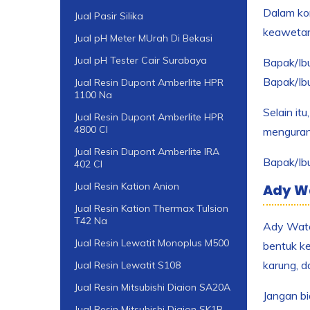
Dalam kon
Jual Pasir Silika
keawetan,
Jual pH Meter MUrah Di Bekasi
Jual pH Tester Cair Surabaya
Bapak/Ibu
Bapak/Ib
Jual Resin Dupont Amberlite HPR
1100 Na
Selain it
Jual Resin Dupont Amberlite HPR
4800 Cl
menguran
Jual Resin Dupont Amberlite IRA
Bapak/Ibu
402 Cl
Jual Resin Kation Anion
Ady W
Jual Resin Kation Thermax Tulsion
T42 Na
Ady Water
Jual Resin Lewatit Monoplus M500
bentuk ke
karung, d
Jual Resin Lewatit S108
Jual Resin Mitsubishi Diaion SA20A
Jangan bi
Jual Resin Mitsubishi Diaion SK1B