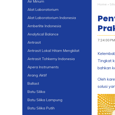
Air Minum
Home
»
Sil
Alat Laboratorium
Pen
Alat Laboratorium Indonesia
Pra
Amberlite Indonesia
Analytical Balance
7:24:00 PM
Antrasit
Antrasit Lokal Hitam Mengkilat
Kelembab
Antrasit Tohkemy Indonesia
Tingkat 
Apera Instruments
bahkan k
Arang Aktif
Oleh kare
Ballast
solusi y
Batu Silika
Batu Silika Lampung
Batu Silika Putih