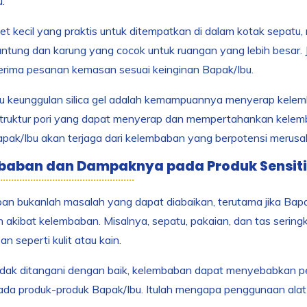
u.
t kecil yang praktis untuk ditempatkan di dalam kotak sepatu, 
ntung dan karung yang cocok untuk ruangan yang lebih besar. J
erima pesanan kemasan sesuai keinginan Bapak/Ibu.
u keunggulan silica gel adalah kemampuannya menyerap kelembab
struktur pori yang dapat menyerap dan mempertahankan kelemb
pak/Ibu akan terjaga dari kelembaban yang berpotensi merusa
baban dan Dampaknya pada Produk Sensiti
n bukanlah masalah yang dapat diabaikan, terutama jika Bapa
 akibat kelembaban. Misalnya, sepatu, pakaian, dan tas seringka
n seperti kulit atau kain.
idak ditangani dengan baik, kelembaban dapat menyebabkan p
ada produk-produk Bapak/Ibu. Itulah mengapa penggunaan alat