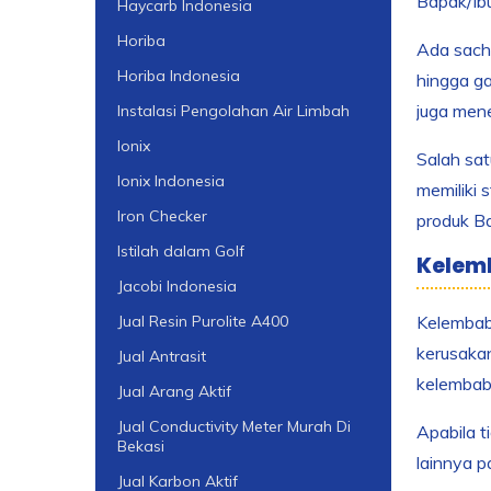
Bapak/Ib
Haycarb Indonesia
Horiba
Ada sache
Horiba Indonesia
hingga ga
juga men
Instalasi Pengolahan Air Limbah
Ionix
Salah sat
Ionix Indonesia
memiliki 
Iron Checker
produk Ba
Istilah dalam Golf
Kelem
Jacobi Indonesia
Kelembaba
Jual Resin Purolite A400
kerusakan
Jual Antrasit
kelembaba
Jual Arang Aktif
Jual Conductivity Meter Murah Di
Apabila t
Bekasi
lainnya p
Jual Karbon Aktif