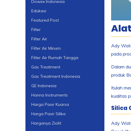
Dowex Indonesia
Edukasi
Featured Post
Ala
Filter
Filter Air
Ady Water
Filter Air Minum
pada prod
Filter Air Rumah Tangga
Dalam dun
Gas Treatment
produk Ba
Gas Treatment Indonesia
GE Indonesia
Itulah m
Hanna Instruments
kualitas 
Harga Pasir Kuarsa
Silica
Harga Pasir Silika
Ady Wate
Harganya Ziolit