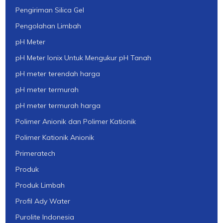
Pengiriman Silica Gel
Pengolahan Limbah
pH Meter
pH Meter Ionix Untuk Mengukur pH Tanah
pH meter terendah harga
pH meter termurah
pH meter termurah harga
Polimer Anionik dan Polimer Kationik
Polimer Kationik Anionik
Primeratech
Produk
Produk Limbah
Profil Ady Water
Purolite Indonesia