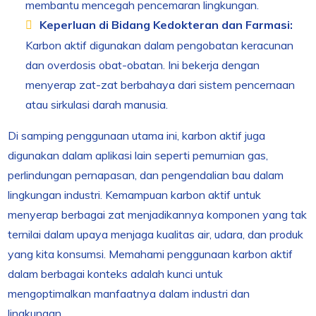
membantu mencegah pencemaran lingkungan.
Keperluan di Bidang Kedokteran dan Farmasi:
Karbon aktif digunakan dalam pengobatan keracunan
dan overdosis obat-obatan. Ini bekerja dengan
menyerap zat-zat berbahaya dari sistem pencernaan
atau sirkulasi darah manusia.
Di samping penggunaan utama ini, karbon aktif juga
digunakan dalam aplikasi lain seperti pemurnian gas,
perlindungan pernapasan, dan pengendalian bau dalam
lingkungan industri. Kemampuan karbon aktif untuk
menyerap berbagai zat menjadikannya komponen yang tak
ternilai dalam upaya menjaga kualitas air, udara, dan produk
yang kita konsumsi. Memahami penggunaan karbon aktif
dalam berbagai konteks adalah kunci untuk
mengoptimalkan manfaatnya dalam industri dan
lingkungan.