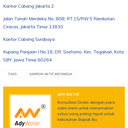
Kantor Cabang Jakarta 2:
Jalan Tanah Merdeka No. 80B, RT.15/RW.5 Rambutan,
Ciracas, Jakarta Timur 13830
Kantor Cabang Surabaya:
Kupang Panjaan I No.18, DR. Soetomo, Kec. Tegalsari, Kota
SBY, Jawa Timur 60264
TAGS :
KARBON AKTIF INDONESIA
ADY WATER
Konsultasi Gratis dengan para
sales kami untuk menemukan
solusi yang paling tepat untuk
kebutuhan Bapak Ibu