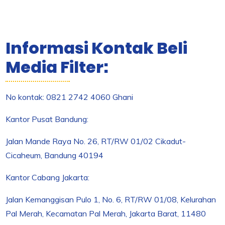
Informasi Kontak Beli
Media Filter:
No kontak: 0821 2742 4060 Ghani
Kantor Pusat Bandung:
Jalan Mande Raya No. 26, RT/RW 01/02 Cikadut-
Cicaheum, Bandung 40194
Kantor Cabang Jakarta:
Jalan Kemanggisan Pulo 1, No. 6, RT/RW 01/08, Kelurahan
Pal Merah, Kecamatan Pal Merah, Jakarta Barat, 11480