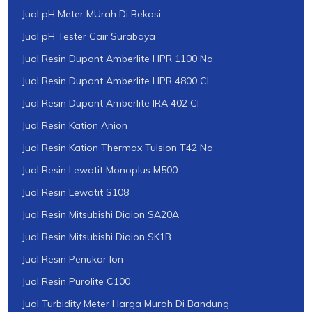
Jual pH Meter MUrah Di Bekasi
Jual pH Tester Cair Surabaya
Jual Resin Dupont Amberlite HPR 1100 Na
Jual Resin Dupont Amberlite HPR 4800 Cl
Jual Resin Dupont Amberlite IRA 402 Cl
Jual Resin Kation Anion
Jual Resin Kation Thermax Tulsion T42 Na
Jual Resin Lewatit Monoplus M500
Jual Resin Lewatit S108
Jual Resin Mitsubishi Diaion SA20A
Jual Resin Mitsubishi Diaion SK1B
Jual Resin Penukar Ion
Jual Resin Purolite C100
Jual Turbidity Meter Harga Murah Di Bandung