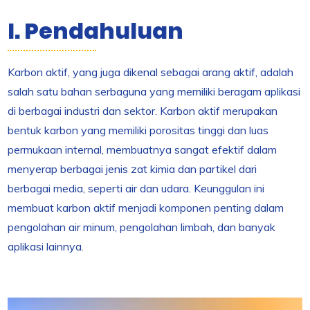
I. Pendahuluan
Karbon aktif, yang juga dikenal sebagai arang aktif, adalah
salah satu bahan serbaguna yang memiliki beragam aplikasi
di berbagai industri dan sektor. Karbon aktif merupakan
bentuk karbon yang memiliki porositas tinggi dan luas
permukaan internal, membuatnya sangat efektif dalam
menyerap berbagai jenis zat kimia dan partikel dari
berbagai media, seperti air dan udara. Keunggulan ini
membuat karbon aktif menjadi komponen penting dalam
pengolahan air minum, pengolahan limbah, dan banyak
aplikasi lainnya.