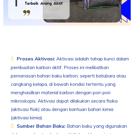
Proses Aktivasi:
Aktivasi adalah tahap kunci dalam
pembuatan karbon aktif. Proses ini melibatkan
pemanasan bahan baku karbon, seperti batubara atau
cangkang kelapa, di bawah kondisi tertentu yang
menghasilkan material karbon dengan pori-pori
mikroskopis. Aktivasi dapat dilakukan secara fisika
(aktivasi fisik) atau dengan bantuan bahan kimia
(aktivasi kimia).
Sumber Bahan Baku:
Bahan baku yang digunakan