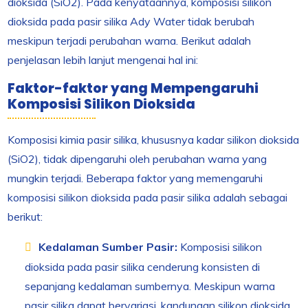
dioksida (SiO
2
). Pada kenyataannya, komposisi silikon
dioksida pada pasir silika Ady Water tidak berubah
meskipun terjadi perubahan warna. Berikut adalah
penjelasan lebih lanjut mengenai hal ini:
Faktor-faktor yang Mempengaruhi
Komposisi Silikon Dioksida
Komposisi kimia pasir silika, khususnya kadar silikon dioksida
(SiO
2
), tidak dipengaruhi oleh perubahan warna yang
mungkin terjadi. Beberapa faktor yang memengaruhi
komposisi silikon dioksida pada pasir silika adalah sebagai
berikut:
Kedalaman Sumber Pasir:
Komposisi silikon
dioksida pada pasir silika cenderung konsisten di
sepanjang kedalaman sumbernya. Meskipun warna
pasir silika dapat bervariasi, kandungan silikon dioksida