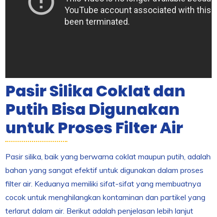
Pasir Silika Coklat dan
Putih Bisa Digunakan
untuk Proses Filter Air
Pasir silika, baik yang berwarna coklat maupun putih, adalah
bahan yang sangat efektif untuk digunakan dalam proses
filter air. Keduanya memiliki sifat-sifat yang membuatnya
cocok untuk menghilangkan kontaminan dan partikel yang
terlarut dalam air. Berikut adalah penjelasan lebih lanjut