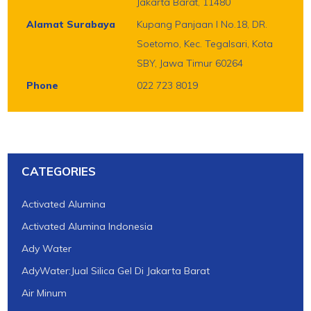
Jakarta Barat, 11480
Alamat Surabaya
Kupang Panjaan I No.18, DR.
Soetomo, Kec. Tegalsari, Kota
SBY, Jawa Timur 60264
Phone
022 723 8019
CATEGORIES
Activated Alumina
Activated Alumina Indonesia
Ady Water
AdyWater:Jual Silica Gel Di Jakarta Barat
Air Minum