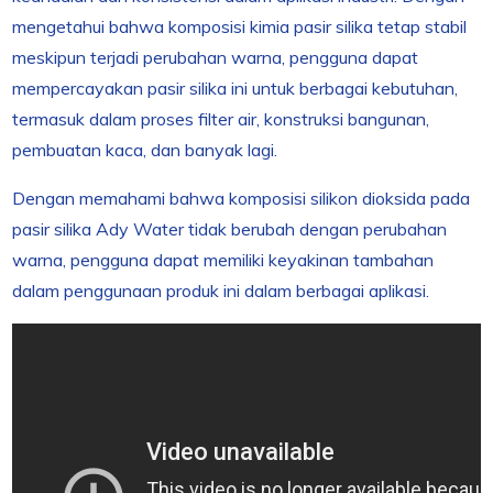
mengetahui bahwa komposisi kimia pasir silika tetap stabil
meskipun terjadi perubahan warna, pengguna dapat
mempercayakan pasir silika ini untuk berbagai kebutuhan,
termasuk dalam proses filter air, konstruksi bangunan,
pembuatan kaca, dan banyak lagi.
Dengan memahami bahwa komposisi silikon dioksida pada
pasir silika Ady Water tidak berubah dengan perubahan
warna, pengguna dapat memiliki keyakinan tambahan
dalam penggunaan produk ini dalam berbagai aplikasi.