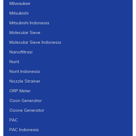
Milwaukee
Mitsubishi
Mitsubishi Indonesia
Molecular Sieve
Molecular Sieve Indonesia
Nanofiltrasi
Norit
Norit Indonesia
Nozzle Strainer
ORP Meter
Ozon Generator
Ozone Generator
PAC
PAC Indonesia