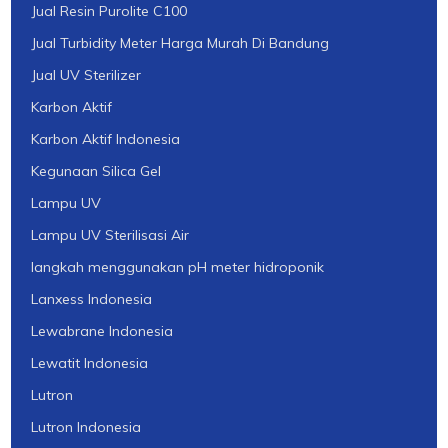
Jual Resin Purolite C100
Jual Turbidity Meter Harga Murah Di Bandung
Jual UV Sterilizer
Karbon Aktif
Karbon Aktif Indonesia
Kegunaan Silica Gel
Lampu UV
Lampu UV Sterilisasi Air
langkah menggunakan pH meter hidroponik
Lanxess Indonesia
Lewabrane Indonesia
Lewatit Indonesia
Lutron
Lutron Indonesia