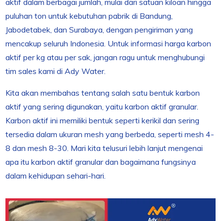
aktif dalam berbagai jumlah, mulai dari satuan kiloan hingga
puluhan ton untuk kebutuhan pabrik di Bandung,
Jabodetabek, dan Surabaya, dengan pengiriman yang
mencakup seluruh Indonesia. Untuk informasi harga karbon
aktif per kg atau per sak, jangan ragu untuk menghubungi
tim sales kami di Ady Water.
Kita akan membahas tentang salah satu bentuk karbon
aktif yang sering digunakan, yaitu karbon aktif granular.
Karbon aktif ini memiliki bentuk seperti kerikil dan sering
tersedia dalam ukuran mesh yang berbeda, seperti mesh 4-
8 dan mesh 8-30. Mari kita telusuri lebih lanjut mengenai
apa itu karbon aktif granular dan bagaimana fungsinya
dalam kehidupan sehari-hari.