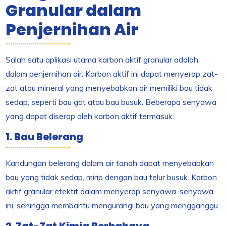
Granular dalam
Penjernihan Air
Salah satu aplikasi utama karbon aktif granular adalah
dalam penjernihan air. Karbon aktif ini dapat menyerap zat-
zat atau mineral yang menyebabkan air memiliki bau tidak
sedap, seperti bau got atau bau busuk. Beberapa senyawa
yang dapat diserap oleh karbon aktif termasuk:
1. Bau Belerang
Kandungan belerang dalam air tanah dapat menyebabkan
bau yang tidak sedap, mirip dengan bau telur busuk. Karbon
aktif granular efektif dalam menyerap senyawa-senyawa
ini, sehingga membantu mengurangi bau yang mengganggu.