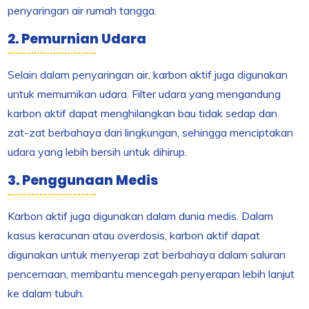
penyaringan air rumah tangga.
2. Pemurnian Udara
Selain dalam penyaringan air, karbon aktif juga digunakan
untuk memurnikan udara. Filter udara yang mengandung
karbon aktif dapat menghilangkan bau tidak sedap dan
zat-zat berbahaya dari lingkungan, sehingga menciptakan
udara yang lebih bersih untuk dihirup.
3. Penggunaan Medis
Karbon aktif juga digunakan dalam dunia medis. Dalam
kasus keracunan atau overdosis, karbon aktif dapat
digunakan untuk menyerap zat berbahaya dalam saluran
pencernaan, membantu mencegah penyerapan lebih lanjut
ke dalam tubuh.