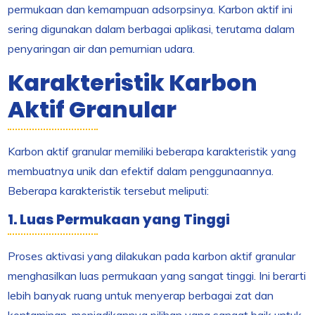
permukaan dan kemampuan adsorpsinya. Karbon aktif ini
sering digunakan dalam berbagai aplikasi, terutama dalam
penyaringan air dan pemurnian udara.
Karakteristik Karbon
Aktif Granular
Karbon aktif granular memiliki beberapa karakteristik yang
membuatnya unik dan efektif dalam penggunaannya.
Beberapa karakteristik tersebut meliputi:
1. Luas Permukaan yang Tinggi
Proses aktivasi yang dilakukan pada karbon aktif granular
menghasilkan luas permukaan yang sangat tinggi. Ini berarti
lebih banyak ruang untuk menyerap berbagai zat dan