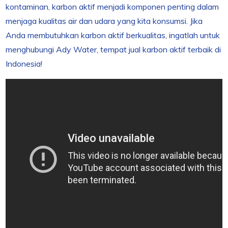
kontaminan, karbon aktif menjadi komponen penting dalam
menjaga kualitas air dan udara yang kita konsumsi. Jika
Anda membutuhkan karbon aktif berkualitas, ingatlah untuk
menghubungi Ady Water, tempat jual karbon aktif terbaik di
Indonesia!