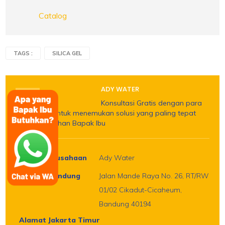
Catalog
TAGS :
SILICA GEL
ADY WATER
Konsultasi Gratis dengan para
sales kami untuk menemukan solusi yang paling tepat
untuk kebutuhan Bapak Ibu
Nama Perusahaan
Ady Water
Alamat Bandung
Jalan Mande Raya No. 26, RT/RW
01/02 Cikadut-Cicaheum,
Bandung 40194
Alamat Jakarta Timur