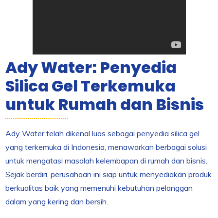
Ady Water: Penyedia
Silica Gel Terkemuka
untuk Rumah dan Bisnis
Ady Water telah dikenal luas sebagai penyedia silica gel
yang terkemuka di Indonesia, menawarkan berbagai solusi
untuk mengatasi masalah kelembapan di rumah dan bisnis.
Sejak berdiri, perusahaan ini siap untuk menyediakan produk
berkualitas baik yang memenuhi kebutuhan pelanggan
dalam yang kering dan bersih.