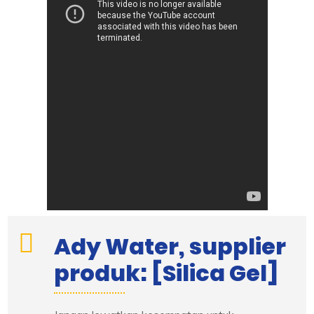
Ady Water, supplier
produk: [Silica Gel]