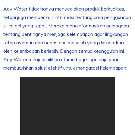
Ady Water tidak hanya menyediakan produk berkualitas,
tetapi juga memberikan informasi tentang cara penggunaan
silica gel yang tepat. Mereka menginformasikan pelanggan
tentang pentingnya menjaga kelembapan agar lingkungan
tetap nyaman dan bebas dari masalah yang diakibatkan
oleh kelembapan berlebih. Dengan semua keunggulan ini,
Ady Water menjadi pilihan utama bagi siapa saja yang
membutuhkan solusi efektif untuk mengatasi kelembapan.