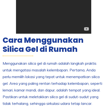
Cara Menggunakan
Silica Gel di Rumah
Menggunakan silica gel di rumah adalah langkah praktis
untuk mengatasi masalah kelembapan. Pertama, Anda
perlu memilih lokasi yang tepat untuk menempatkan silica
gel. Area yang paling rentan terhadap kelembapan, seperti
lemari, kamar mandi, dan dapur, adalah tempat yang ideal.
Pastikan untuk meletakkan silica gel di sudut-sudut yang
tidak terhalang, sehingga sirkulasi udara tetap lancar.