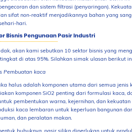
pengecoran dan sistem filtrasi (penyaringan). Kekuatan 
 dan sifat non-reaktif menjadikannya bahan yang san
ehari-hari.
or Bisnis Pengunaan Pasir Industri
idak, akan kami sebutkan 10 sektor bisnis yang mengg
ingkat di atas 95%. Silahkan simak ulasan berikut ini
is Pembuatan kaca
ilika halus adalah komponen utama dari semua jenis k
akan komponen SiO2 penting dari formulasi kaca, d
ntuk pembentukan warna, kejernihan, dan kekuatan k
uksi kaca lembaran untuk keperluan bangunan dan
uman, dan peralatan makan.
ntuk bubuknya, pasir silika diperlukan untuk produks