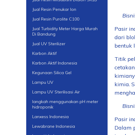
Jual Resin Penukar Ion
2.
Bisn
Jual Resin Purolite C100
Pasir i
Jual Turbidity Meter Harga Murah
Di Bandung
dari bl
Jual UV Sterilizer
bentuk l
Karbon Aktif
Titik pe
Karbon Aktif Indonesia
cetakan
Kegunaan Silica Gel
kimiany
Lampu UV
kimia. 
menghas
Lampu UV Sterilisasi Air
langkah menggunakan pH meter
3.
Bisn
hidroponik
Lanxess Indonesia
Pasir i
Lewabrane Indonesia
Dalam pr