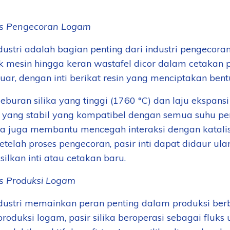
is Pengecoran Logam
ndustri adalah bagian penting dari industri pengecora
ok mesin hingga keran wastafel dicor dalam cetakan p
uar, dengan inti berikat resin yang menciptakan bent
leburan silika yang tinggi (1760 °C) dan laju ekspan
 yang stabil yang kompatibel dengan semua suhu p
a juga membantu mencegah interaksi dengan katalis
Setelah proses pengecoran, pasir inti dapat didaur u
ilkan inti atau cetakan baru.
is Produksi Logam
ndustri memainkan peran penting dalam produksi ber
oduksi logam, pasir silika beroperasi sebagai fluks 