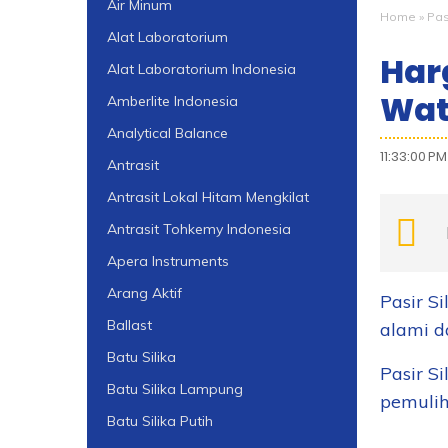
Air Minum
Home
»
Pasi
Alat Laboratorium
Har
Alat Laboratorium Indonesia
Wat
Amberlite Indonesia
Analytical Balance
11:33:00 PM
Antrasit
Antrasit Lokal Hitam Mengkilat
Antrasit Tohkemy Indonesia
Apera Instruments
Arang Aktif
Pasir Si
Ballast
alami d
Batu Silika
Pasir S
Batu Silika Lampung
pemulih
Batu Silika Putih