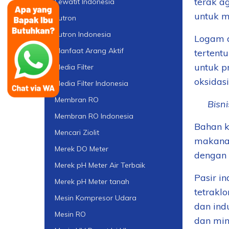
terak a
Lewatit Indonesia
untuk m
Lutron
Lutron Indonesia
Logam d
Manfaat Arang Aktif
tertentu
untuk p
Media Filter
oksidas
Media Filter Indonesia
Membran RO
4.
Bisni
Membran RO Indonesia
Bahan k
Mencari Ziolit
makanan
Merek DO Meter
dengan 
Merek pH Meter Air Terbaik
Pasir i
Merek pH Meter tanah
tetrakl
Mesin Kompresor Udara
dan ind
Mesin RO
dan min