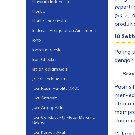
Haycarb Indonesia
seperti 
Horiba
(SiO2),
Horiba Indonesia
produk s
Instalasi Pengolahan Air Limbah
10 Sekt
Ionix
Ionix Indonesia
Paling t
dengan t
Iron Checker
Istilah dalam Golf
1.
Bisn
Jacobi Indonesia
Pasir s
Jual Resin Purolite A400
menyedi
Jual Antrasit
utama u
Jual Arang Aktif
memprod
Jual Conductivity Meter Murah Di
dan min
Bekasi
Jual Karbon Aktif
Dalam be