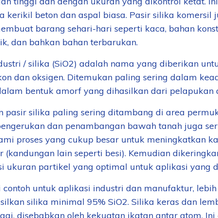
an tinggi dan dengan ukuran yang dikontrol ketat. Ini
a kerikil beton dan aspal biasa. Pasir silika komersi
embuat barang sehari-hari seperti kaca, bahan konst
nik, dan bahkan bahan terbarukan.
ndustri / silika (SiO2) adalah nama yang diberikan un
ikon dan oksigen. Ditemukan paling sering dalam keadaa
dalam bentuk amorf yang dihasilkan dari pelapukan at
 pasir silika paling sering ditambang di area perm
pengerukan dan penambangan bawah tanah juga sering
mi proses yang cukup besar untuk meningkatkan ka
r (kandungan lain seperti besi). Kemudian dikeringk
si ukuran partikel yang optimal untuk aplikasi yang d
 contoh untuk aplikasi industri dan manufaktur, lebi
ilkan silika minimal 95% SiO2. Silika keras dan lemb
ggi, disebabkan oleh kekuatan ikatan antar atom. Ini