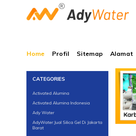
Home
Profil
Sitemap
Alamat
CATEGORIES
Activated Alumina
Activated Alumina Indonesia
Ady Water
AdyWater:Jual Silica Gel Di Jakarta
Barat