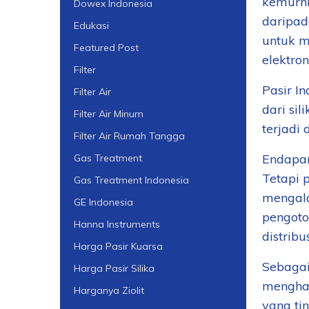
kemurni
Dowex Indonesia
daripad
Edukasi
untuk m
Featured Post
elektro
Filter
Pasir I
Filter Air
dari sil
Filter Air Minum
terjadi 
Filter Air Rumah Tangga
Endapan
Gas Treatment
Tetapi 
Gas Treatment Indonesia
mengala
GE Indonesia
pengoto
Hanna Instruments
distribu
Harga Pasir Kuarsa
Sebagai
Harga Pasir Silika
menghas
Harganya Ziolit
yang tin