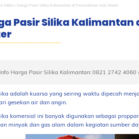
r Silika
»
Harga Pasir Silika Kalimantan di Perusahaan Ady Water
ga Pasir Silika Kalimantan
er
Info Harga Pasir Silika Kalimantan: 0821 2742 4060 
lika adalah kuarsa yang seiring waktu dipecah menjad
ari gesekan air dan angin.
ilika komersial ini banyak digunakan sebagai proppa
an minyak dan gas alam dalam kegiatan sumber daya