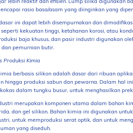
gar lebih reaktif dan efisien. Lump silika digunakan 
encapai rasio basa/asam yang diinginkan yang dipe
asar ini dapat lebih disempurnakan dan dimodifikas
 seperti kekuatan tinggi, ketahanan korosi, atau konduk
roduksi baja khusus, dan pasir industri digunakan ole
i dan pemurnian butir.
s Produksi Kimia
imia berbasis silikon adalah dasar dari ribuan aplika
 hingga produksi sabun dan pewarna. Dalam hal ini,
kokas dalam tungku busur, untuk menghasilkan prekur
ndustri merupakan komponen utama dalam bahan kimia 
orida, dan gel silikon. Bahan kimia ini digunakan u
ustri, untuk memproduksi serat optik, dan untuk men
uman yang diseduh.